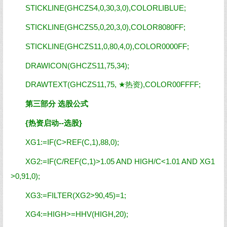
STICKLINE(GHCZS4,0,30,3,0),COLORLIBLUE;
STICKLINE(GHCZS5,0,20,3,0),COLOR8080FF;
STICKLINE(GHCZS11,0,80,4,0),COLOR0000FF;
DRAWICON(GHCZS11,75,34);
DRAWTEXT(GHCZS11,75, ★热资),COLOR00FFFF;
第三部分 选股公式
{热资启动--选股}
XG1:=IF(C>REF(C,1),88,0);
XG2:=IF(C/REF(C,1)>1.05 AND HIGH/C<1.01 AND XG1
>0,91,0);
XG3:=FILTER(XG2>90,45)=1;
XG4:=HIGH>=HHV(HIGH,20);