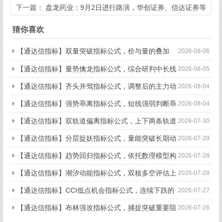
958户
下一篇：
盘龙药业：9月2日进行路演，华创证券、信达证券等
多家机构参与
猜你喜欢
【通达信指标】双量突破指标公式，价与量的叠加
2026-08-06
（副图+选股）
【通达信指标】量势擒龙指标公式，综合研判中长线
2026-08-05
趋势（副图+选股）
【通达信指标】齐头并驾指标公式，调整后的主力动
2026-08-04
作（副图+选股）
【通达信指标】强势乖离指标公式，短线强弱判断乖
2026-08-04
离低点（副图+选股）
【通达信指标】双轨道偏离指标公式，上下两条轨道
2026-07-30
偏离预警（副图+选股）
【通达信指标】分层捉妖指标公式，量能突破长期动
2026-07-29
态压力（副图+选股）
【通达信指标】趋势回归指标公式，依托数理模型构
2026-07-28
建回归趋势（副图+选股）
【通达信指标】潮汐动能指标公式，双核多空评估上
2026-07-28
涨动能，量化判断多空力量的强弱状态（副图）
【通达信指标】CCI低点机会指标公式，连续下跌的
2026-07-27
CCI拐点机会（副图+选股）
【通达信指标】布林强攻指标公式，捕捉突破重要阻
2026-07-26