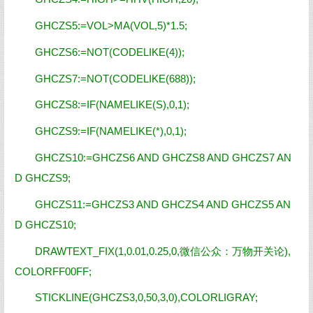
GHCZS5:=VOL>MA(VOL,5)*1.5;
GHCZS6:=NOT(CODELIKE(4));
GHCZS7:=NOT(CODELIKE(688));
GHCZS8:=IF(NAMELIKE(S),0,1);
GHCZS9:=IF(NAMELIKE(*),0,1);
GHCZS10:=GHCZS6 AND GHCZS8 AND GHCZS7 AN
D GHCZS9;
GHCZS11:=GHCZS3 AND GHCZS4 AND GHCZS5 AN
D GHCZS10;
DRAWTEXT_FIX(1,0.01,0.25,0,微信公众：
万物开关论
),
COLORFF00FF;
STICKLINE(GHCZS3,0,50,3,0),COLORLIGRAY;