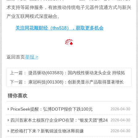
术支持等延伸服务，有效推动传统电子元器件流通方式与新兴
产业互联网模式深度融合。
关注同花顺财经（ths518），获取更多机会
返回首页
举报 >
上一篇：
捷昌驱动(603583)：国内线性驱动龙头企业 持续拓
展机器人业务
下一篇：
康冠科技(001308)：创新类显示产品取得显著增长
猜你喜欢
PriceSeek提醒：弘博DOTP报价下跌100元
2026-04-30
四川首家本土核医疗企业IPO在望：“银发天团”携24
2026-04-30
亿元资本冲刺核药自主之路 | 万千气象看四川·活力四川行
把价格打下来？新氧锦波生物冰释前嫌
2026-04-30