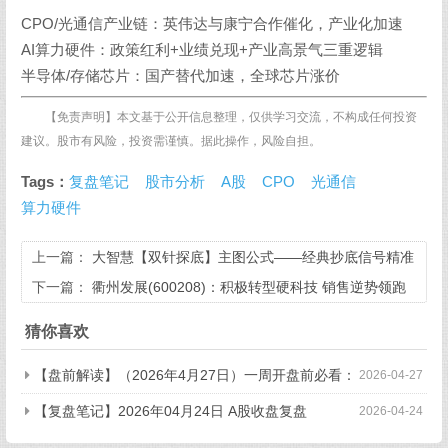
CPO/光通信产业链：英伟达与康宁合作催化，产业化加速
AI算力硬件：政策红利+业绩兑现+产业高景气三重逻辑
半导体/存储芯片：国产替代加速，全球芯片涨价
【免责声明】本文基于公开信息整理，仅供学习交流，不构成任何投资
建议。股市有风险，投资需谨慎。据此操作，风险自担。
Tags：
复盘笔记
股市分析
A股
CPO
光通信
算力硬件
上一篇：
大智慧【双针探底】主图公式——经典抄底信号精准
识别（无未来函数）
下一篇：
衢州发展(600208)：积极转型硬科技 销售逆势领跑
市场
猜你喜欢
【盘前解读】（2026年4月27日）一周开盘前必看：
2026-04-27
缓释资金外走高能，科技主线分化热点交替
【复盘笔记】2026年04月24日 A股收盘复盘
2026-04-24