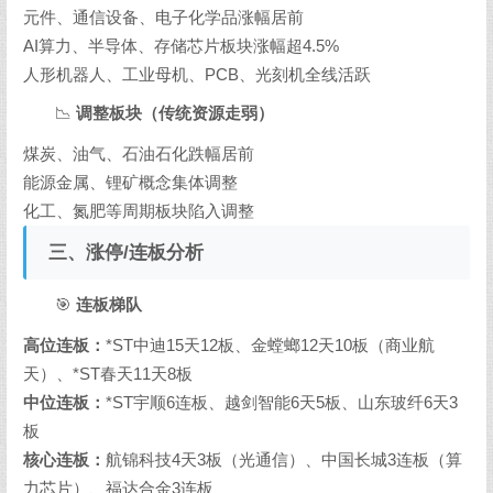
元件、通信设备、电子化学品涨幅居前
AI算力、半导体、存储芯片板块涨幅超4.5%
人形机器人、工业母机、PCB、光刻机全线活跃
📉
调整板块（传统资源走弱）
煤炭、油气、石油石化跌幅居前
能源金属、锂矿概念集体调整
化工、氮肥等周期板块陷入调整
三、涨停/连板分析
🎯
连板梯队
高位连板：
*ST中迪15天12板、金螳螂12天10板（商业航
天）、*ST春天11天8板
中位连板：
*ST宇顺6连板、越剑智能6天5板、山东玻纤6天3
板
核心连板：
航锦科技4天3板（光通信）、中国长城3连板（算
力芯片）、福达合金3连板