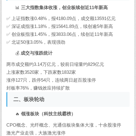
📊
三大指数集体收涨，创业板续创近11年新高
✅ 上证指数涨0.48%，报4180.09点，成交额13591亿元
✅ 深证成指涨1.18%，报15641.89点，续创逾5年新高
✅ 创业板指涨1.45%，报3833.06点，续创近11年新高
✅ 北证50涨3.05%，表现强劲
💰
成交与涨跌统计
两市成交额约3.14万亿元，较前日缩量约829亿元
上涨家数3520家，下跌家数1832家
涨停127只，跌停54只，连续两日超百股涨停
封板率76%，赚钱效应持续扩散
二、板块轮动
🔥
领涨板块（科技主线霸榜）
CPO概念、光纤概念、光通信板块集体大涨，十余股涨停
激光产业走强，大族激光涨停