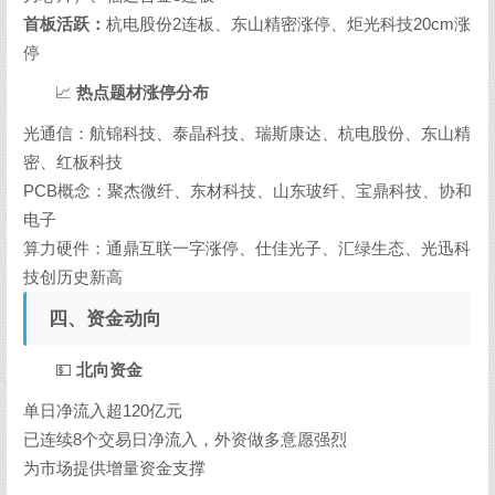
首板活跃：
杭电股份2连板、东山精密涨停、炬光科技20cm涨
停
📈
热点题材涨停分布
光通信：航锦科技、泰晶科技、瑞斯康达、杭电股份、东山精
密、红板科技
PCB概念：聚杰微纤、东材科技、山东玻纤、宝鼎科技、协和
电子
算力硬件：通鼎互联一字涨停、仕佳光子、汇绿生态、光迅科
技创历史新高
四、资金动向
💵
北向资金
单日净流入超120亿元
已连续8个交易日净流入，外资做多意愿强烈
为市场提供增量资金支撑