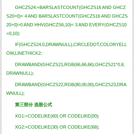
GHCZS24:=BARSLASTCOUNT(GHCZS16 AND GHCZ
S20>0)< 4 AND BARSLASTCOUNT(GHCZS16 AND GHCZS
20>0)>0 AND HHV(GHCZS6,10)< 3 AND EVERY(GHCZS10
=0,10);
IF(GHCZS24,0,DRAWNULL),CIRCLEDOT,COLORYELL
OW,LINETHICK2;
DRAWBAND(GHCZS21,RGB(66,66,66),GHCZS21*0.8,
DRAWNULL);
DRAWBAND(GHCZS22,RGB(80,00,00),GHCZS23,DRA
WNULL);
第三部分 选股公式
XG1:=CODELIKE(60) OR CODELIKE(00);
XG2:=CODELIKE(30) OR CODELIKE(68);