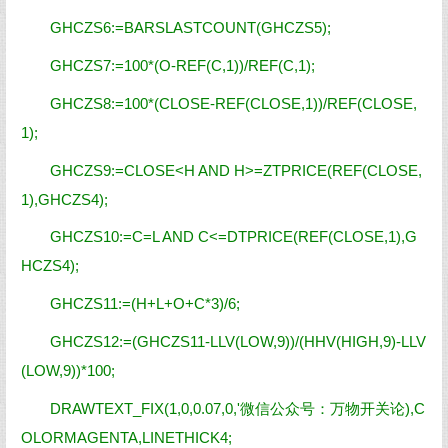
GHCZS6:=BARSLASTCOUNT(GHCZS5);
GHCZS7:=100*(O-REF(C,1))/REF(C,1);
GHCZS8:=100*(CLOSE-REF(CLOSE,1))/REF(CLOSE,
1);
GHCZS9:=CLOSE<H AND H>=ZTPRICE(REF(CLOSE,
1),GHCZS4);
GHCZS10:=C=L AND C<=DTPRICE(REF(CLOSE,1),G
HCZS4);
GHCZS11:=(H+L+O+C*3)/6;
GHCZS12:=(GHCZS11-LLV(LOW,9))/(HHV(HIGH,9)-LLV
(LOW,9))*100;
DRAWTEXT_FIX(1,0,0.07,0,
'微信公众号
：
万物开关论
),C
OLORMAGENTA,LINETHICK4;