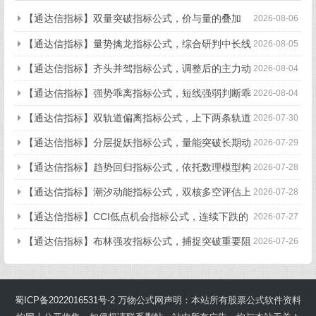
【通达信指标】双量突破指标公式，价与量的叠加
2026-08-06
（副图+选股）
【通达信指标】量势擒龙指标公式，综合研判中长线
2026-08-05
趋势（副图+选股）
【通达信指标】齐头并驾指标公式，调整后的主力动
2026-08-04
作（副图+选股）
【通达信指标】强势乖离指标公式，短线强弱判断乖
2026-08-04
离低点（副图+选股）
【通达信指标】双轨道偏离指标公式，上下两条轨道
2026-07-30
偏离预警（副图+选股）
【通达信指标】分层捉妖指标公式，量能突破长期动
2026-07-29
态压力（副图+选股）
【通达信指标】趋势回归指标公式，依托数理模型构
2026-07-28
建回归趋势（副图+选股）
【通达信指标】潮汐动能指标公式，双核多空评估上
2026-07-28
涨动能，量化判断多空力量的强弱状态（副图）
【通达信指标】CCI低点机会指标公式，连续下跌的
2026-07-27
CCI拐点机会（副图+选股）
【通达信指标】布林强攻指标公式，捕捉突破重要阻
2026-07-26
力做多动能强劲的短线启动时机（副图+选股）
蜀ICP备2022016531号-2
万物公式网声明：本站所有股票公式软件资料