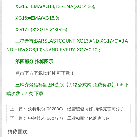
XG15:=EMA(XG14,12)-EMA(XG14,26);
XG16:=EMA(XG15,9);
XG17:=(3*XG15-2*XG16);
三星聚首:BARSLASTCOUNT(XG13 AND XG17>0)=3 A
ND HHV(XG6,10)<3 AND EVERY(XG7=0,10);
第四部分 指标图示
点击下方下载按钮即可下载！
三峰齐聚指标副图+选股【
万物公式网
-免费资源】.tn6
下
载次数：7 次
下载
上一篇：
沃特股份(002886)：经营稳健向好 持续完善高分子
新材料平台布局
下一篇：
中控技术(688777)：工业AI商业化落地加速
猜你喜欢