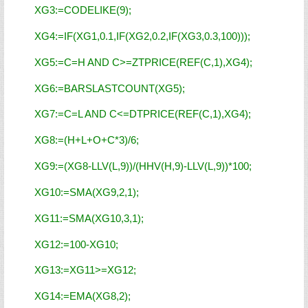
XG3:=CODELIKE(9);
XG4:=IF(XG1,0.1,IF(XG2,0.2,IF(XG3,0.3,100)));
XG5:=C=H AND C>=ZTPRICE(REF(C,1),XG4);
XG6:=BARSLASTCOUNT(XG5);
XG7:=C=L AND C<=DTPRICE(REF(C,1),XG4);
XG8:=(H+L+O+C*3)/6;
XG9:=(XG8-LLV(L,9))/(HHV(H,9)-LLV(L,9))*100;
XG10:=SMA(XG9,2,1);
XG11:=SMA(XG10,3,1);
XG12:=100-XG10;
XG13:=XG11>=XG12;
XG14:=EMA(XG8,2);