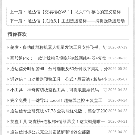
上一篇：
通达信【交易核心V8.1】龙头中军核心的定义指标
不停打磨且经实战 配备龙头抱团选股
下一篇：
通达信【龙抬头】主图选股指标——捕捉强势股启动
点（无未来函数）
猜你喜欢
萌发 · 多功能群聊机器人批量发送工具支持飞书、钉
2026-07-19
钉等平台,电脑端和手机端都支持
画股通Pro：一款让我相见恨晚的K线画线神器+复盘
2026-06-23
工具+选股池
通达信分时预警dll—分时选股及60分钟以下周期，分
2026-05-29
时交易信号自动提示并推送微信钉钉飞书
通达信全自动推送预警工具：公式 / 股票池 / 板块/小
2026-05-07
周期监控/自动推送钉钉飞书萌侠微信+视频教学
小工具：神奇剪切板监视工具，可提取股票代码，可
2026-04-28
导入板块，可联动通达信
完全免费｜一键导出 Excel！超短线监控 + 复盘工
2026-04-24
具，功能全开无限制
通达信专业研究版 v7.73 全功能优化版 ，整合了200
2026-04-23
0+公式、支持免费付费自选同步
复盘工具:龙虎榜+连板梯+情绪温度！这大概是唯一
2026-04-21
的免费的工具
通达信指标公式完全加密破解和谐器全能版
2026-04-20