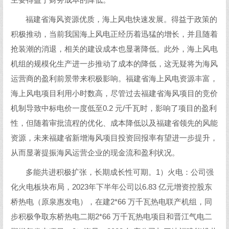
主要得益于财务成本的降低。
福建省海风资源优质，海上风电快速发展。得益于政策的
积极推动，当前我国海上风电正经历着迅猛的增长，并且随着
抢装潮的消退，相关的建设成本也显著降低。此外，海上风电
机组的规模化生产进一步推动了成本的降低，这无疑将为海风
运营商的盈利前景带来积极影响。福建省海上风电资源丰富，
海上风电项目利用小时数高，尽管过去福建省海风项目的竞价
机制导致中标电价一度低至0.2 元/千瓦时，影响了项目的盈利
性，但随着审批流程的优化、成本降低以及福建省领先的风能
资源，未来福建省新增海风项目投资回报率有望进一步提升，
从而显著提振海风运营企业的现金流和盈利状况。
多能共进积极扩张，长期成长性可期。1）火电：公司强
化火电板块布局，2023年下半年公司以6.83 亿元增资控股东
桥热电（原泉惠发电），在建2*66 万千瓦热电联产机组，同
步积极争取东桥热电二期2*66 万千瓦热电项目和晋江气电二