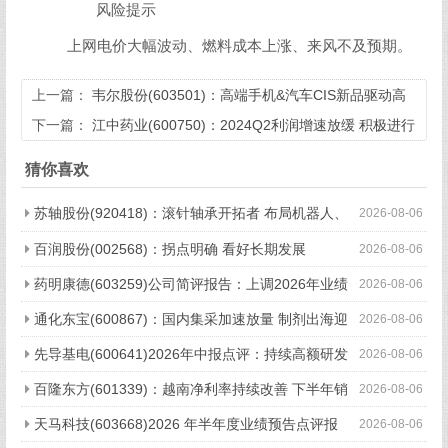
风险提示
上网电价大幅波动、燃料成本上涨、来风不及预期。
上一篇：
韦尔股份(603501)：高端手机&汽车CIS新品驱动高
增 24Q2归母净利润环比+45%
下一篇：
江中药业(600750)：2024Q2利润增速放缓 积极进行
现金分红
猜你喜欢
苏轴股份(920418)：滚针轴承开拓者 布局机器人、
2026-08-06
航空航天等新兴领域有望实现高端轴承国产化突围
百润股份(002568)：拐点明确 看好长期发展
2026-08-06
药明康德(603259)公司简评报告：上调2026年业绩
2026-08-06
指引 高增长趋势进一步确认
通化东宝(600867)：国内集采加速放量 制剂出海迎
2026-08-06
来突破
先导基电(600641)2026年中报点评：持续高额研发
2026-08-06
投入 离子注入机、半导体材料加速突破
百隆东方(601339)：越南净利率持续改善 下半年销
2026-08-06
量基数抬升
天马科技(603668)2026 年半年度业绩预告点评报
2026-08-06