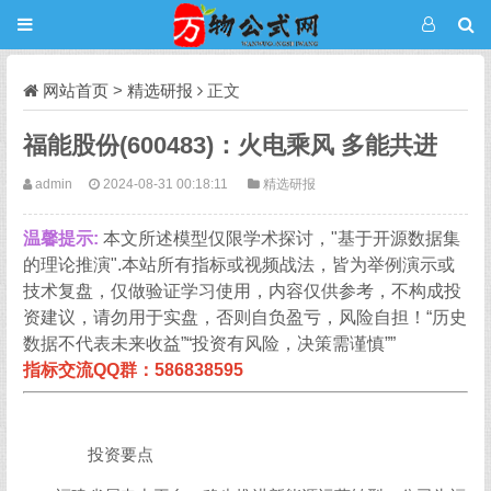
网站首页
>
精选研报
正文
福能股份(600483)：火电乘风 多能共进
admin
2024-08-31 00:18:11
精选研报
温馨提示:
本文所述模型仅限学术探讨，"基于开源数据集
的理论推演".本站所有指标或视频战法，皆为举例演示或
技术复盘，仅做验证学习使用，内容仅供参考，不构成投
资建议，请勿用于实盘，否则自负盈亏，风险自担！“历史
数据不代表未来收益”“投资有风险，决策需谨慎””
指标交流QQ群：586838595
投资要点