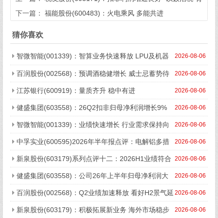
景下B端业务前景广阔
下一篇：
福能股份(600483)：火电乘风 多能共进
猜你喜欢
智微智能(001339)：智算业务快速释放 LPU及机器
2026-08-06
人控制器有望打开成长天花板
百润股份(002568)：预调酒稳健增长 威士忌蓄势待
2026-08-06
发
江苏银行(600919)：量质齐升 稳中有进
2026-08-06
健盛集团(603558)：26Q2扣非归母净利润增长9%
2026-08-06
中期高分红回馈股东
智微智能(001339)：业绩快速增长 行业需求保持向
2026-08-06
好
中孚实业(600595)2026年半年报点评：电解铝多措
2026-08-06
降本+铝加工量价齐增 盈利能力稳健
新泉股份(603179)系列点评十二：2026H1业绩符合
2026-08-06
预期 剑指全球内外饰龙头
健盛集团(603558)：公司26年上半年归母净利润大
2026-08-06
幅增长
百润股份(002568)：Q2业绩加速释放 看好H2景气延
2026-08-06
续
新泉股份(603179)：积极拓展新业务 海外市场稳步
2026-08-06