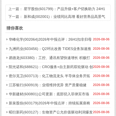
上一篇：
星宇股份(601799)：产品升级+客户切换助力 24H1
业绩增长超预期
下一篇：
新和成(002001)：业绩同比高增 看好营养品高景气
延续
猜你喜欢
华峰化学(002064)2026年中报点评：26H1扣非归母
2026-08-06
净利润19.73亿元 氨纶及基础化工板块景气修复推动业绩高增长
九洲药业(603456)：Q2环比改善 TIDES业务加速推
2026-08-06
进
易德龙(603380)：工控、通讯有望快速增长 积极打
2026-08-06
造新增长曲线
阳光诺和(688621)：CRO服务+自主新药双轮驱动 创
2026-08-06
新转型步入收获期
密尔克卫(603713)：化工物流龙头 半导体业务开拓
2026-08-06
第二成长曲线
江苏银行(600919)：业绩维持优异 资产质量稳健
2026-08-06
华新建材(600801)公司更新：底部切入菲律宾市场
2026-08-06
出海进程加快
新泉股份(603179)2026年中报点评：持续拓展座椅
2026-08-06
与机器人等新兴业务
昭衍新药(603127)：生物资产公允价值驱动利润爆发
2026-08-06