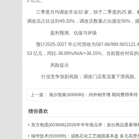
2 亿元。
三季度月均调改开业32 家，快于二季度的25 家。截
调改店占比达到49.33%，调改店数量占比接近50%
盈利预测、估值与评级
预计2025-2027 年公司营收为587.66/989.90/1121.
53 亿元，同比-38.89%/N/A/+36.15%。当前股价对应的P
风险提示
行业竞争加剧风险；调改门店客流量下滑风险。
上一篇：
海尔智家(600690)：内外销齐增 期间费用率持
续优化
猜你喜欢
东方电缆(603606)2026年半年报点评：发出商品显著
瑞华技术(920099)：成熟石化工艺稳固基本盘 多元高