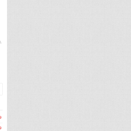
，
.
9
9