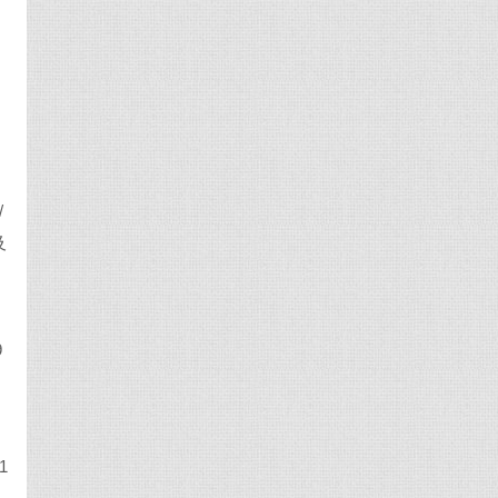
/
及
，
9
1