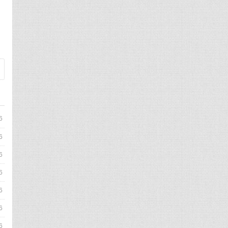
、
6
6
6
6
6
6
6