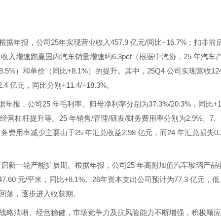
。根据年报，公司25年实现营业收入457.9 亿元/同比+16.7%；扣非前
3.1%。收入增速跑赢国内汽车销量增速约6.3pct（根据中汽协，25 年汽车
5%）和单价（同比+8.1%）的提升。其中，25Q4 公司实现营收124
4 亿元，同比分别+11.4/+18.3%。
。根据年报，公司25 年毛利率、归母净利率分别为37.3%/20.3%，同比+1
经营杠杆提升等。25 年销售/管理/研发/财务费用率分别为2.9%、7.
pct。其中财务费用率减少主要由于25 年汇兑收益2.98 亿元，而24 年汇兑损失0.
开启新一轮产能扩展期。根据年报，公司25 年高附加值汽车玻璃产品
.60 元/平米，同比+8.1%。26年资本支出公司预计为77.3 亿元，低
本支出回落，逐步进入收获期。
战略清晰、经营稳健，市场竞争力及抗风险能力不断增强，积极顺