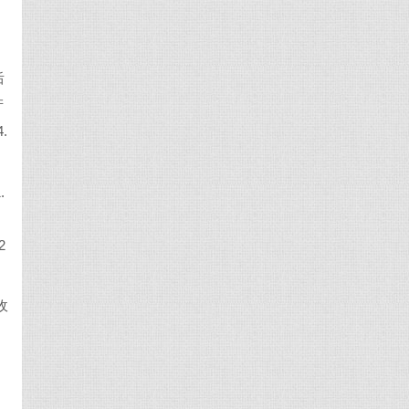
后
产
.
.
2
收
应