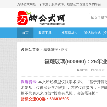
万物公式网是一个专注于股票软件、股票公式资源分享的平台
首页
股票工具
推荐指标
通达信公式（
网站首页
>
精选研报
正文
福耀玻璃(600660)：2
admin
2026-03-
温馨提示:
本文所述模型仅限学术探讨，"基于开源
术复盘，仅做验证学习使用，内容仅供参考，不构
据不代表未来收益”“投资有风险，决策需谨慎””
指标交流QQ群：586838595