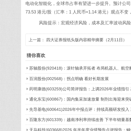
电动化智能化，全球市占率有望进一步提升。预计公司26-27 年
73.53 港元/股（汇率：1 人民币=1.14 港元）观点不变，
风险提示：宏观经济风险，成本及汇率波动风险
上一篇：
四大证券报纸头版内容精华摘要（2月11日）
猜你喜欢
苏轴股份(920418)：滚针轴承开拓者 布局机器人、
百润股份(002568)：拐点明确 看好长期发展
药明康德(603259)公司简评报告：上调2026年业绩指
通化东宝(600867)：国内集采加速放量 制剂出海迎来突
先导基电(600641)2026年中报点评：持续高额研发
百隆东方(601339)：越南净利率持续改善 下半年销量基
天马科技(603668)2026 年半年度业绩预告点评报告