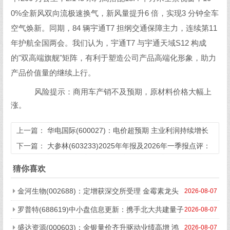
0%全新风双向流极速换气，新风量提升6 倍，实现3 分钟全车
空气焕新。同期，84 辆宇通T7 担纲交通保障主力，连续第11
年护航全国两会。我们认为，宇通T7 与宇通天域S12 构成
的"双高端旗舰"矩阵，有利于塑造公司产品高端化形象，助力
产品价值量的继续上行。
风险提示：商用车产销不及预期，原材料价格大幅上
涨。
上一篇：
华电国际(600027)：电价超预期 主业利润持续增长
下一篇：
大参林(603233)2025年年报及2026年一季报点评：
业绩略超预期 26Q1重启门店扩张节奏 降本增效推进有望延续
猜你喜欢
利润中高速成长趋势
金河生物(002688)：定增获深交所受理 金霉素龙头
2026-08-07
未来可期
罗普特(688619)中小盘信息更新：携手北大共建量子
2026-08-07
实验室 CMOS伊辛机产业化可期
盛达资源(000603)：金银量价齐升驱动业绩高增 鸿
2026-08-07