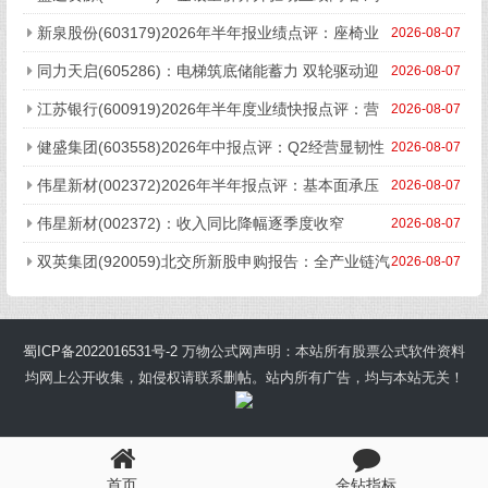
林矿业正式投产增量可期
新泉股份(603179)2026年半年报业绩点评：座椅业
2026-08-07
务高速增长 汇兑及减值影响短期利润
同力天启(605286)：电梯筑底储能蓄力 双轮驱动迎
2026-08-07
成长新局
江苏银行(600919)2026年半年度业绩快报点评：营
2026-08-07
收加速增长 风险抵补能力充足
健盛集团(603558)2026年中报点评：Q2经营显韧性
2026-08-07
越南盈利显著提升
伟星新材(002372)2026年半年报点评：基本面承压
2026-08-07
经营保持韧性
伟星新材(002372)：收入同比降幅逐季度收窄
2026-08-07
双英集团(920059)北交所新股申购报告：全产业链汽
2026-08-07
车座椅先锋 绑定吉利/比亚迪/赛力斯
蜀ICP备2022016531号-2
万物公式网声明：本站所有股票公式软件资料
均网上公开收集，如侵权请联系删帖。站内所有广告，均与本站无关！
首页
金钻指标