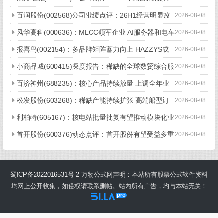
下半年有望迎业绩、订单双升
百润股份(002568)公司业绩点评：26H1经营明显改
2026-08-08
善 新品与新渠道发力
风华高科(000636)：MLCC领军企业 AI服务器和电车
2026-08-08
助增长
报喜鸟(002154)：多品牌矩阵蓄力向上 HAZZYS成
2026-08-08
长空间大
小商品城(600415)深度报告：稀缺的全球数贸综合服
2026-08-08
务商
百济神州(688235)：核心产品持续放量 上调全年业
2026-08-08
绩指引
松发股份(603268)：稀缺产能持续扩张 高端船型订
2026-08-08
单密集落地开启成长新阶段
利柏特(605167)：核电站批量批复有望推动模块化业
2026-08-08
务放量 股权激励彰显信心-模块化设备系列报告
首开股份(600376)动态点评：首开股份有望受益多重
2026-08-08
外部支持 对偿债压力不必悲观
蜀ICP备2022016531号-2
万物公式网声明：本站所有股票公式软件资料
均网上公开收集，如侵权请联系删帖。站内所有广告，均与本站无关！