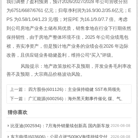
我们调整了盈利预测，预计2026/2027/2028 年公司营收分别
为6751/6687/6761 亿元；归母净利润为16.9/30.2/35.6亿元；E
PS 为0.58/1.04/1.23 元/股；对应PE 为16.1/9.0/7.7 倍。考虑
到公司房地产业务土储布局优质，销售拿地在行业下行期依然
保持韧性，由于房地产整体环境不佳，2025 年公司业绩甩包
袱，夯实净资产，但是预计地产业务的业绩会在2026 年边际
改善，且供应链业务稳健盈利，维持公司“买入”评级。
风险提示：地产政策放松不及预期，开发业务毛利率改
善不及预期，大宗商品价格波动风险。
上一篇：
四方股份(601126)：主业保持稳健 SST布局领先
下一篇：
广汇能源(600256)：海外黑天鹅事件催化 煤、气、
化三重驱动 业绩增长可期
猜你喜欢
比亚迪(002594)：7月海外销量续创新高 国内新车放
2026-08-08
量或开启
东方电缆(603606)：公司点评*500KV海缆持续交付
2026-08-08