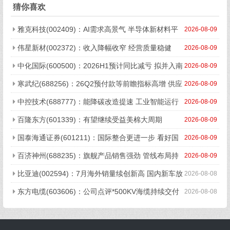
猜你喜欢
雅克科技(002409)：AI需求高景气 半导体新材料平
2026-08-09
台加速成长
伟星新材(002372)：收入降幅收窄 经营质量稳健
2026-08-09
中化国际(600500)：2026H1预计同比减亏 拟并入南
2026-08-09
通星辰打造高端树脂平台
寒武纪(688256)：26Q2预付款等前瞻指标高增 供应
2026-08-09
链优势凸显
中控技术(688777)：能降碳改造提速 工业智能运行
2026-08-09
提效
百隆东方(601339)：有望继续受益美棉大周期
2026-08-09
国泰海通证券(601211)：国际整合更进一步 看好国
2026-08-09
泰海通发展前景！
百济神州(688235)：旗舰产品销售强劲 管线布局持
2026-08-09
续加码
比亚迪(002594)：7月海外销量续创新高 国内新车放
2026-08-08
量或开启
东方电缆(603606)：公司点评*500KV海缆持续交付
2026-08-08
下半年有望迎业绩、订单双升