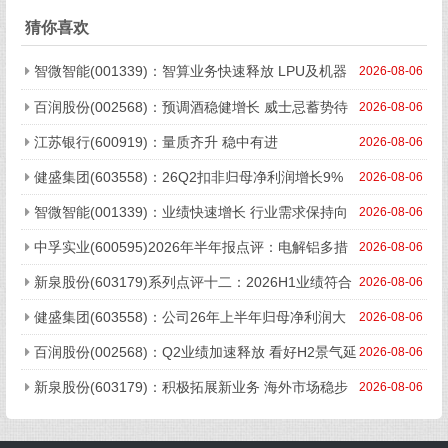
进行时
猜你喜欢
智微智能(001339)：智算业务快速释放 LPU及机器
2026-08-06
人控制器有望打开成长天花板
百润股份(002568)：预调酒稳健增长 威士忌蓄势待
2026-08-06
发
江苏银行(600919)：量质齐升 稳中有进
2026-08-06
健盛集团(603558)：26Q2扣非归母净利润增长9%
2026-08-06
中期高分红回馈股东
智微智能(001339)：业绩快速增长 行业需求保持向
2026-08-06
好
中孚实业(600595)2026年半年报点评：电解铝多措
2026-08-06
降本+铝加工量价齐增 盈利能力稳健
新泉股份(603179)系列点评十二：2026H1业绩符合
2026-08-06
预期 剑指全球内外饰龙头
健盛集团(603558)：公司26年上半年归母净利润大
2026-08-06
幅增长
百润股份(002568)：Q2业绩加速释放 看好H2景气延
2026-08-06
续
新泉股份(603179)：积极拓展新业务 海外市场稳步
2026-08-06
发展