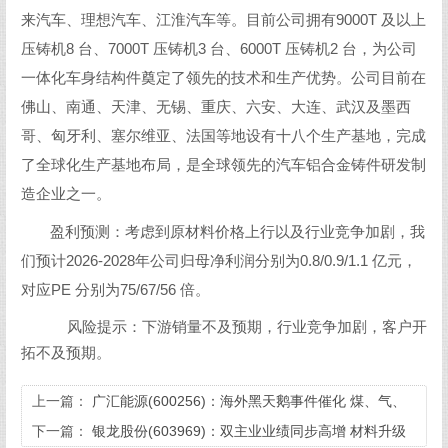
来汽车、理想汽车、江淮汽车等。目前公司拥有9000T 及以上
压铸机8 台、7000T 压铸机3 台、6000T 压铸机2 台，为公司
一体化车身结构件奠定了领先的技术和生产优势。公司目前在
佛山、南通、天津、无锡、重庆、六安、大连、武汉及墨西
哥、匈牙利、塞尔维亚、法国等地设有十八个生产基地，完成
了全球化生产基地布局，是全球领先的汽车铝合金铸件研发制
造企业之一。
盈利预测：考虑到原材料价格上行以及行业竞争加剧，我
们预计2026-2028年公司归母净利润分别为0.8/0.9/1.1 亿元，
对应PE 分别为75/67/56 倍。
风险提示：下游销量不及预期，行业竞争加剧，客户开
拓不及预期。
上一篇：
广汇能源(600256)：海外黑天鹅事件催化 煤、气、
化三重驱动 业绩增长可期
下一篇：
银龙股份(603969)：双主业业绩同步高增 材料升级