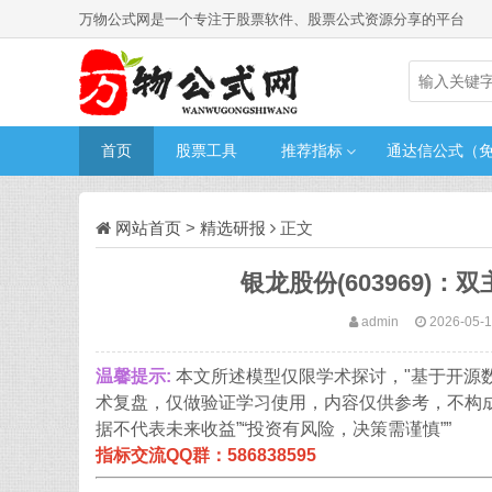
万物公式网是一个专注于股票软件、股票公式资源分享的平台
首页
股票工具
推荐指标
通达信公式（
网站首页
>
精选研报
正文
银龙股份(603969)
admin
2026-05-1
温馨提示:
本文所述模型仅限学术探讨，"基于开源
术复盘，仅做验证学习使用，内容仅供参考，不构
据不代表未来收益”“投资有风险，决策需谨慎””
指标交流QQ群：586838595