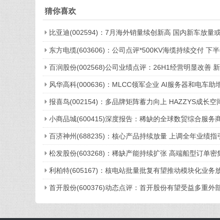
响 在手订单充足
猜你喜欢
比亚迪(002594)：7月海外销量续创新高 国内新车放量
东方电缆(603606)：公司点评*500KV海缆持续交付
百润股份(002568)公司业绩点评：26H1经营明显改善
风华高科(000636)：MLCC领军企业 AI服务器和电车助
报喜鸟(002154)：多品牌矩阵蓄力向上 HAZZYS成长空
小商品城(600415)深度报告：稀缺的全球数贸综合服务
百济神州(688235)：核心产品持续放量 上调全年业绩指
松发股份(603268)：稀缺产能持续扩张 高端船型订单
利柏特(605167)：核电站批量批复有望推动模块化业
首开股份(600376)动态点评：首开股份有望受益多重