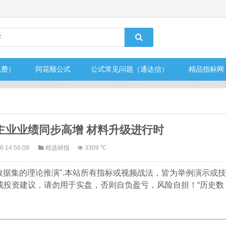
免费）
同花顺公式
公式常见问题（通达信）
精品指标网
：双主业业绩同步高增 材料升级进行时
6 14:56:09
精选研报
3309 ℃
数据集的理论推演".本站所有指标或视频战法，皆为举例演示或技
成投资建议，请勿用于实盘，否则自负盈亏，风险自担！“历史数