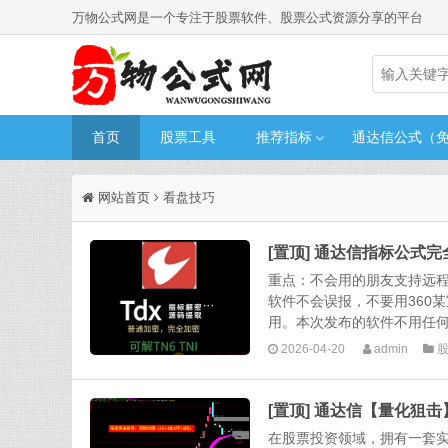
万物公式网是一个专注于股票软件、股票公式资源分享的平台
首页
股票工具
推荐指标
通达信公式（
网站首页
看盘技巧
[置顶] 通达信指标公式
重点：不会用的朋友支持远
软件不会误报，不要用360
用。本次发布的软件不用任何
2026-04-20
admin
[置顶] 通达信【量化狙击
在股票投资领域，拥有一套