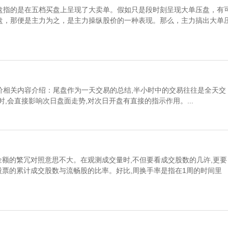
盘指的是在五档买盘上呈现了大卖单。假如只是段时刻呈现大单压盘，有
盘，那便是主力为之，是主力操纵股价的一种表现。那么，主力搞出大单
价相关内容介绍：尾盘作为一天交易的总结,半小时中的交易往往是全天交
,会直接影响次日盘面走势,对次日开盘有直接的指示作用。...
金额的繁冗对照意思不大。在观测成交量时,不但要看成交股数的几许,更要
股票的累计成交股数与流畅股的比率。好比,周换手率是指在1周的时间里