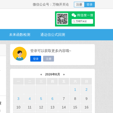
微信公众号：万物开关论
注册
登录
未来函数检测
通达信公式回测
登录可以获取更多内容哦~
登录
注册
个
«
2026年8月
»
一
二
三
四
五
六
日
1
2
3
4
5
6
7
8
9
荐
10
11
12
13
14
15
16
功