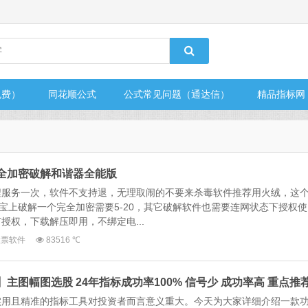
免费）
同花顺公式
公式常见问题（通达信）
精品指标网
完全加密破解和谐器全能版
程服务一次，软件不支持退，无理取闹的不要来杀毒软件推荐用火绒，这
某宝上破解一个完全加密需要5-20，其它破解软件也需要连网状态下授权使
授权，下载解压即用，不绑定电...
股票软件
83516 ℃
】主图幅图选股 24年指标成功率100% 信号少 成功率高 重点推
实用且精准的指标工具对投资者而言意义重大。今天为大家详细介绍一款