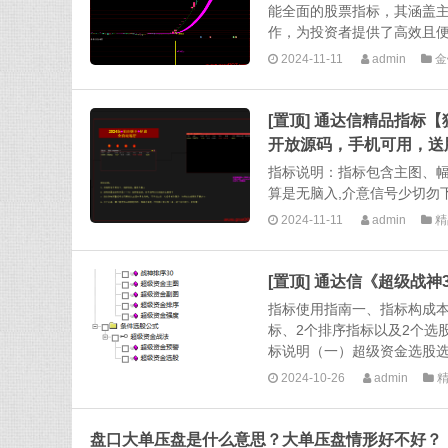
能全面的股票指标，其涵盖
作，为投资者提供了高效且便
2024-11-11
admin
金
[置顶] 通达信精品指标
开放源码，手机可用，送
指标说明：指标包含主图、
算是无脑入,介意信号少切勿下
2024-11-11
admin
精
[置顶] 通达信《超级战
指标使用指南一、指标构成本
标、2个排序指标以及2个选
标说明（一）超级资金选股选
2024-10-26
admin
盘口大单压盘是什么意思？大单压盘情形好不好？