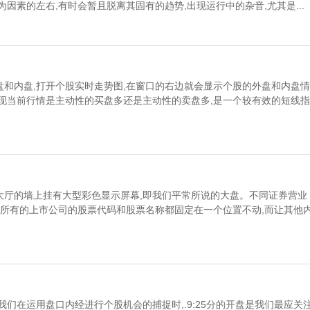
因素的左右,有时会暂且脱离其固有的趋势,出现运行中的杂音,尤其是...
和内盘,打开个股实时走势图,在窗口的右边就会显示个股的外盘和内盘情
现当前行情是主动性的买盘多还是主动性的卖盘多,是一个较有效的短线指
大厅的墙上挂有大型彩色显示屏幕,即我们平常所说的大盘。不同证券营业
将所有的上市公司的股票代码和股票名称都固定在一个位置不动,而让其他
们在运用盘口内经进行个股机会的捕捉时,.9:25分的开盘是我们最应关