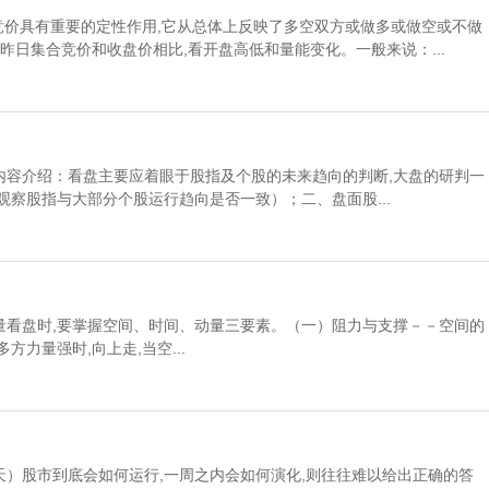
合竞价具有重要的定性作用,它从总体上反映了多空双方或做多或做空或不做
昨日集合竞价和收盘价相比,看开盘高低和量能变化。一般来说：...
内容介绍：看盘主要应着眼于股指及个股的未来趋向的判断,大盘的研判一
察股指与大部分个股运行趋向是否一致）；二、盘面股...
量看盘时,要掌握空间、时间、动量三要素。（一）阻力与支撑－－空间的
力量强时,向上走,当空...
）股市到底会如何运行,一周之内会如何演化,则往往难以给出正确的答