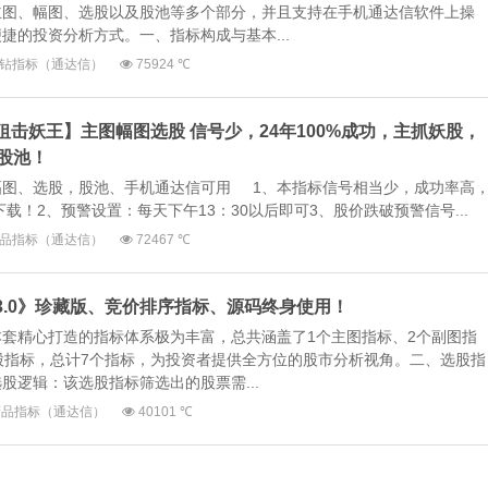
主图、幅图、选股以及股池等多个部分，并且支持在手机通达信软件上操
捷的投资分析方式。一、指标构成与基本...
钻指标（通达信）
75924 ℃
【狙击妖王】主图幅图选股 信号少，24年100%成功，主抓妖股，
股池！
幅图、选股，股池、手机通达信可用 1、本指标信号相当少，成功率高
载！2、预警设置：每天下午13：30以后即可3、股价跌破预警信号...
品指标（通达信）
72467 ℃
神3.0》珍藏版、竞价排序指标、源码终身使用！
套精心打造的指标体系极为丰富，总共涵盖了1个主图指标、2个副图指
股指标，总计7个指标，为投资者提供全方位的股市分析视角。二、选股指
股逻辑：该选股指标筛选出的股票需...
精品指标（通达信）
40101 ℃