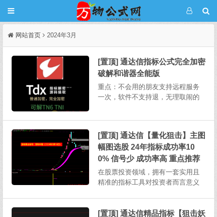
网站首页
2024年3月
[置顶] 通达信指标公式完全加密
破解和谐器全能版
重点：不会用的朋友支持远程服务
一次，软件不支持退，无理取闹的
不要来杀毒软件推荐用火绒，这个
软件不会误报，不要用360某宝上破
解一个完全加密需要5-20，其它破
[置顶] 通达信【量化狙击】主图
解软件也需要连网状态下授权使
幅图选股 24年指标成功率10
用。本次发布的软件不用任何授
权，下载解压即用，不绑定电...
0% 信号少 成功率高 重点推荐
在股票投资领域，拥有一套实用且
精准的指标工具对投资者而言意义
重大。今天为大家详细介绍一款功
能全面的股票指标，其涵盖主图、
幅图、选股以及股池等多个部分，
[置顶] 通达信精品指标【狙击妖