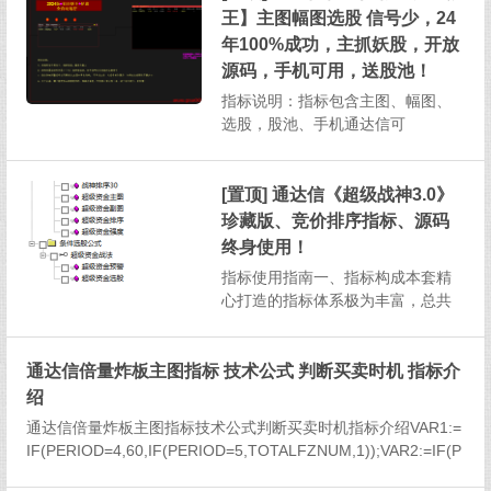
并且支持在手机通达信软件上操
王】主图幅图选股 信号少，24
作，为投资者提供了高效且便捷的
年100%成功，主抓妖股，开放
投资分析方式。一、指标构成与基
源码，手机可用，送股池！
本...
指标说明：指标包含主图、幅图、
选股，股池、手机通达信可
用 1、本指标信号相当少，成功
率高，算是无脑入,介意信号少切勿
下载！2、预警设置：每天下午13：
[置顶] 通达信《超级战神3.0》
30以后即可3、股价跌破预警信号...
珍藏版、竞价排序指标、源码
终身使用！
指标使用指南一、指标构成本套精
心打造的指标体系极为丰富，总共
涵盖了1个主图指标、2个副图指
标、2个排序指标以及2个选股指
通达信倍量炸板主图指标 技术公式 判断买卖时机 指标介
标，总计7个指标，为投资者提供全
方位的股市分析视角。二、选股指
绍
标说明（一）超级资金选股选股逻
通达信倍量炸板主图指标技术公式判断买卖时机指标介绍VAR1:=
辑：该选股指标筛选出的股票需...
IF(PERIOD=4,60,IF(PERIOD=5,TOTALFZNUM,1));VAR2:=IF(P
ERIOD=1,5,IF(PERIO...