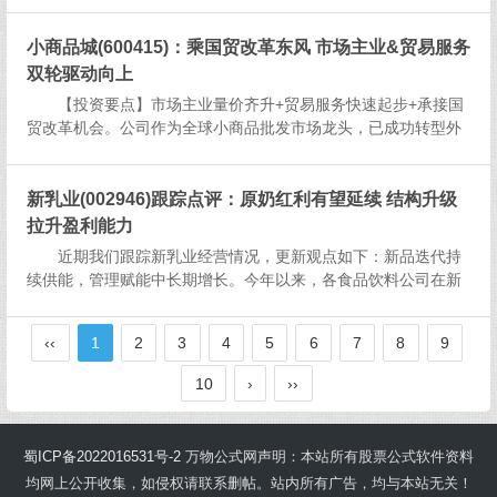
过激光电视、商显、云服务及芯片四大新兴业务协同发展，同时
布局...
小商品城(600415)：乘国贸改革东风 市场主业&贸易服务
双轮驱动向上
【投资要点】市场主业量价齐升+贸易服务快速起步+承接国
贸改革机会。公司作为全球小商品批发市场龙头，已成功转型外
贸综合服务企业。国贸改革政策支持，叠加市场主业&贸易服务
双轮驱动，看好公司利润增长确定性，公司也有望引领行业迈
入“买全...
新乳业(002946)跟踪点评：原奶红利有望延续 结构升级
拉升盈利能力
近期我们跟踪新乳业经营情况，更新观点如下：新品迭代持
续供能，管理赋能中长期增长。今年以来，各食品饮料公司在新
品/新渠道上的突破持续受到较高关注度。横向对比看，新乳业推
新能力突出，有望拉动业绩增长提速，带来新增量。1）激励考核
‹‹
1
2
3
4
5
6
7
8
9
层面，新品贡...
10
›
››
蜀ICP备2022016531号-2
万物公式网声明：本站所有股票公式软件资料
均网上公开收集，如侵权请联系删帖。站内所有广告，均与本站无关！