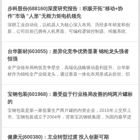
年5月的统计，2023年，芯原半导体IP授权业.....
步科股份(688160)深度研究报告：积极开拓“移动+协
作”市场 “人形”无框力矩电机领先
深耕工业自动化，以机器人为核心深入布局。历经多年研发和创
新，公司目前已拥有人机界面、可编程逻辑控制器、伺服系统、
步进系统、低压变频器等完整的工业自动化核心部件产品线，可
为客户提供设备自动化控制、机器人动力产品及解决方案，广泛
应用于机器人、医...
台华新材(603055)：差异化竞争优势显著 锦纶龙头强者
恒强
全产业链布局构筑竞争壁垒，高端化战略驱动盈利提升。台华新
材作为锦纶全产业链龙头，通过垂直一体化布局形成从纺丝、织
造到染整的完整产业链，协同效应与成本优势显著。公司历经三
轮产业链扩张，聚焦差异化、高端化产品路线，依托三大生产基
地实现34.5万...
宝钢包装(601968)：最受益于行业格局改善的纯两片罐标
的
宝钢包装是第一家批量生产两片罐的内资企业，2015年上交所上
市。宝钢包装成立于2004年，背靠宝武钢铁集团，为国内最早进
口设备生产两片罐的厂商，下游客户主要包括雪花啤酒、可口可
乐、青岛啤酒、百威英博等啤酒及饮料品牌。公司收入规模稳步
向上，2...
健康元(600380)：主业转型过渡 投入创新可期