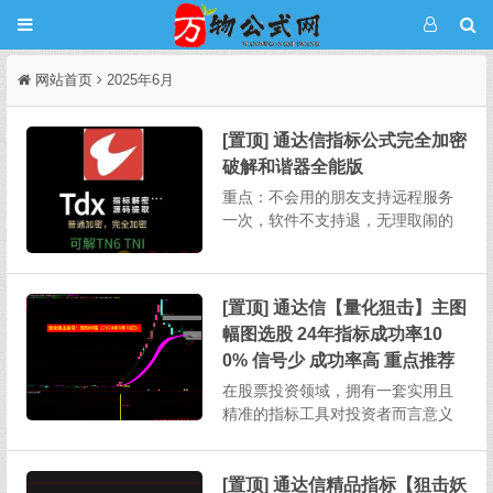
网站首页
2025年6月
[置顶] 通达信指标公式完全加密
破解和谐器全能版
重点：不会用的朋友支持远程服务
一次，软件不支持退，无理取闹的
不要来杀毒软件推荐用火绒，这个
软件不会误报，不要用360某宝上破
解一个完全加密需要5-20，其它破
[置顶] 通达信【量化狙击】主图
解软件也需要连网状态下授权使
幅图选股 24年指标成功率10
用。本次发布的软件不用任何授
权，下载解压即用，不绑定电...
0% 信号少 成功率高 重点推荐
在股票投资领域，拥有一套实用且
精准的指标工具对投资者而言意义
重大。今天为大家详细介绍一款功
能全面的股票指标，其涵盖主图、
幅图、选股以及股池等多个部分，
[置顶] 通达信精品指标【狙击妖