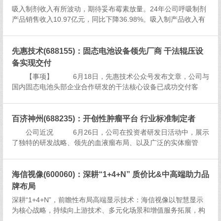
吸入制剂收入有所波动，期待妥布霉素放量。24年公司呼吸制剂
产品销售收入10.97亿元，同比下降36.98%。吸入制产品收入有
所波动主要是由于：1）妥布霉素24年收入主要来自于ICU科室销
售，放量较慢；2）左沙丁胺醇受集采政策影响收入下滑；3...
先惠技术(688155)：固态电池设备领先厂商 干法辊压设
备实现交付
【事项】 6月18日，先惠技术公众号发布文章，公司与
国内固态电池头部企业合作研发的干法核心设备已成功交付客
户，并于6月17日通电进入精细调试阶段。 &...
百济神州(688235)：开创性肿瘤平台 行业标准制定者
公司近况 6月26日，公司在投资者研发日活动中，展示
了独特的研发战略、领先的血液瘤布局、以及广泛的实体瘤管
线。 ...
海信视像(600060)：深耕“1+4+N” 质价比&中高端助力品
牌布局
深耕“1+4+N”，前瞻性布局高端显示技术：海信视像以智慧显示
为核心战略，持续向上游技术、多元化场景和增值服务拓展，构
建了“1+4+N”协同产业生态。该生态以智慧显示终端为基础，通