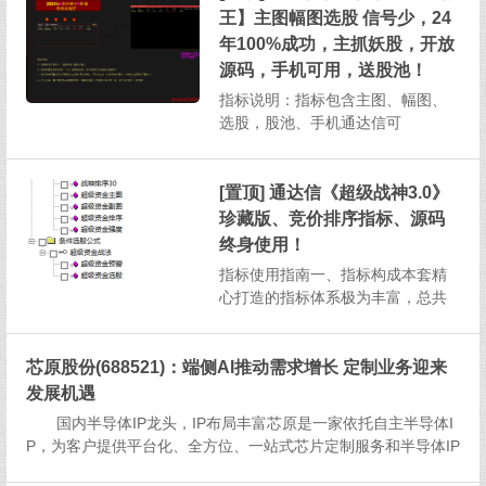
并且支持在手机通达信软件上操
王】主图幅图选股 信号少，24
作，为投资者提供了高效且便捷的
年100%成功，主抓妖股，开放
投资分析方式。一、指标构成与基
源码，手机可用，送股池！
本...
指标说明：指标包含主图、幅图、
选股，股池、手机通达信可
用 1、本指标信号相当少，成功
率高，算是无脑入,介意信号少切勿
下载！2、预警设置：每天下午13：
[置顶] 通达信《超级战神3.0》
30以后即可3、股价跌破预警信号...
珍藏版、竞价排序指标、源码
终身使用！
指标使用指南一、指标构成本套精
心打造的指标体系极为丰富，总共
涵盖了1个主图指标、2个副图指
标、2个排序指标以及2个选股指
芯原股份(688521)：端侧AI推动需求增长 定制业务迎来
标，总计7个指标，为投资者提供全
方位的股市分析视角。二、选股指
发展机遇
标说明（一）超级资金选股选股逻
国内半导体IP龙头，IP布局丰富芯原是一家依托自主半导体I
辑：该选股指标筛选出的股票需...
P，为客户提供平台化、全方位、一站式芯片定制服务和半导体IP
授权服务的企业。公司是国内半导体IP龙头，根据IPnest在2024