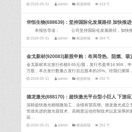
2026-05-31
admin
精选研报
419 ℃
华恒生物(688639)：坚持国际化发展路径 加快推
本报告导读： 公司坚持国际化发展路径，加快推进氨
2026-05-31
admin
精选研报
364 ℃
金戈新材(920083)新股申购：布局导热、阻燃
金戈新材本次发行价格9.65元/股，发行市盈率14.99X，
万股，本次发行数量占发行后总股本的25%。经我们测算，
2026-05-31
admin
精选研报
292 ℃
德龙激光(688170)：超快激光平台型小巨人 下游
深耕超快激光精细微加工，业绩有望高增。德龙激光成立于2
凭借先进的激光器技术、高精度运动控制技术以及深厚的
应...
2026-05-31
admin
精选研报
301 ℃