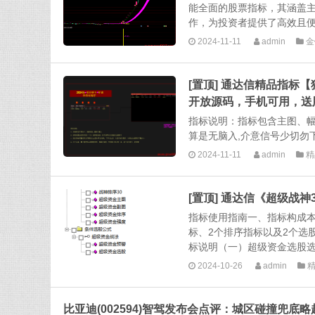
能全面的股票指标，其涵盖
作，为投资者提供了高效且便
2024-11-11
admin
金
[置顶] 通达信精品指标
开放源码，手机可用，送
指标说明：指标包含主图、
算是无脑入,介意信号少切勿下
2024-11-11
admin
精
[置顶] 通达信《超级战
指标使用指南一、指标构成本
标、2个排序指标以及2个选
标说明（一）超级资金选股选
2024-10-26
admin
比亚迪(002594)智驾发布会点评：城区碰撞兜底