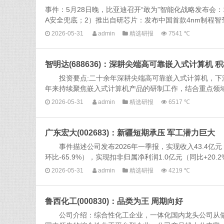
事件：5月28日晚，比亚迪召开“敢为”智能化战略发布会
A安全兜底；2）推出自研芯片：发布中国首款4nm制程智驾芯
2026-05-31
admin
精选研报
7541 ℃
智明达(688636)：深耕尖端高可靠嵌入式计算机 
投资要点:二十余年深耕尖端高可靠嵌入式计算机，下游应用
年来持续聚焦嵌入式计算机产品的研制工作，结合重点领域客
2026-05-31
admin
精选研报
6517 ℃
广东宏大(002683)：新疆短期承压 军工潜力巨大
事件描述公司发布2026年一季报，实现收入43.4亿元（同比
环比-65.9%），实现扣非归属净利润1.0亿元（同比+20.2%，
2026-05-31
admin
精选研报
4219 ℃
鲁西化工(000830)：品类为王 周期向好
公司介绍：综合性化工企业，一体化国内龙头公司从做