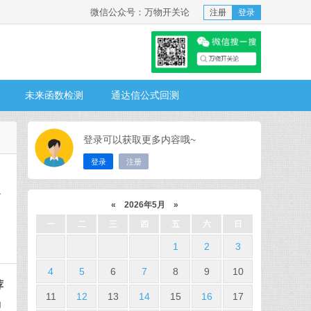
微信公众号：万物开关论
注册
登录
未来函数检测
通达信公式回测
登录可以获取更多内容哦~
登录
注册
个
«
2026年5月
»
一
二
三
四
五
六
日
1
2
3
4
5
6
7
8
9
10
荐
11
12
13
14
15
16
17
功