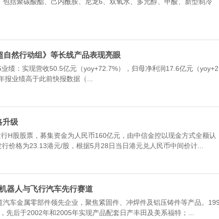
，包括聚碳酸酯、己内酰胺、尼龙6、双氧水、多元醇、甲酸、新型制冷
期 《超自然行动组》等长线产品表现亮眼
：实现营收50.5亿元（yoy+72.7%），归母净利润17.6亿元（yoy+2
际年报业绩高于此前快报数据（...
略升级
行H股股票，募集资金为人民币160亿元，由中信金控以现金方式全额认
格为23.13港元/股，根据5月28日当日港元兑人民币中间价计...
人形机器人与飞行汽车先行赛道
车金属零部件领先企业，聚焦紧固件、冲焊件及铝压铸件等产品。19
，先后于2002年和2005年实现产品配套日产丰田及美系福特；...