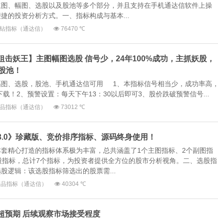
主图、幅图、选股以及股池等多个部分，并且支持在手机通达信软件上操
捷的投资分析方式。一、指标构成与基本...
钻指标（通达信）
76470 ℃
【狙击妖王】主图幅图选股 信号少，24年100%成功，主抓妖股，
股池！
幅图、选股，股池、手机通达信可用 1、本指标信号相当少，成功率高
载！2、预警设置：每天下午13：30以后即可3、股价跌破预警信号...
品指标（通达信）
73012 ℃
神3.0》珍藏版、竞价排序指标、源码终身使用！
套精心打造的指标体系极为丰富，总共涵盖了1个主图指标、2个副图指
股指标，总计7个指标，为投资者提供全方位的股市分析视角。二、选股指
股逻辑：该选股指标筛选出的股票需...
精品指标（通达信）
40304 ℃
略超预期 后续观察市场接受程度