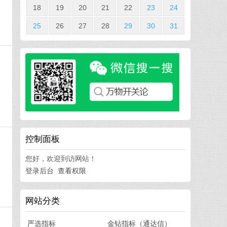
18
19
20
21
22
23
24
25
26
27
28
29
30
31
，
控制面板
您好，欢迎到访网站！
登录后台
查看权限
网站分类
严选指标
金钻指标（通达信）