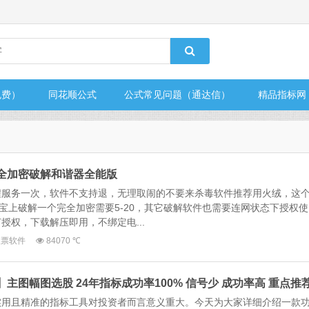
免费）
同花顺公式
公式常见问题（通达信）
精品指标网
完全加密破解和谐器全能版
程服务一次，软件不支持退，无理取闹的不要来杀毒软件推荐用火绒，这
某宝上破解一个完全加密需要5-20，其它破解软件也需要连网状态下授权使
授权，下载解压即用，不绑定电...
股票软件
84070 ℃
】主图幅图选股 24年指标成功率100% 信号少 成功率高 重点推
实用且精准的指标工具对投资者而言意义重大。今天为大家详细介绍一款