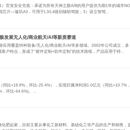
：1）官宣安全兜底：承诺为所有天神之眼A/B的用户提供为期1年的城市N
片—璇玑A3，可用于L3/L4级别辅助驾驶；3）设立智驾...
积极发展无人化/商业航天/AI等新质赛道
覆盖特种装备/无人化/商业航天/AI等多领域。2002年公司成立，多
户特点，形成了“硬件定制+软件定制”的技术路线，产品应用于特...
+18.8%，环比-25.4%），实现归属净利润1.0亿元（同比+10.7%
环比-64.6%)。...
化肥起家，目前主要从事化工新材料、基础化工等产品的生产和销售，