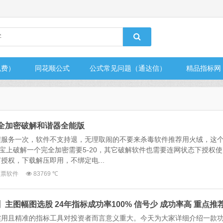
免费）
同花顺公式
公式常见问题（通达信）
精品指标网
完全加密破解和谐器全能版
程服务一次，软件不支持退，无理取闹的不要来杀毒软件推荐用火绒，这
某宝上破解一个完全加密需要5-20，其它破解软件也需要连网状态下授权使
授权，下载解压即用，不绑定电...
股票软件
83769 ℃
】主图幅图选股 24年指标成功率100% 信号少 成功率高 重点推
实用且精准的指标工具对投资者而言意义重大。今天为大家详细介绍一款