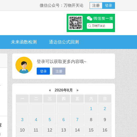
微信公众号：万物开关论
注册
登录
未来函数检测
通达信公式回测
登录可以获取更多内容哦~
登录
注册
个
«
2026年8月
»
一
二
三
四
五
六
日
1
2
3
4
5
6
7
8
9
荐
10
11
12
13
14
15
16
功