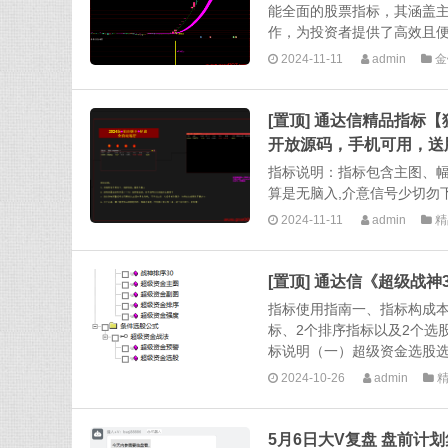
能全面的股票指标，其涵盖
作，为投资者提供了高效且便
2024-11-11
admin
金
[置顶] 通达信精品指标
开放源码，手机可用，送
指标说明：指标包含主图、
算是无脑入,介意信号少切勿下
2024-11-11
admin
精
[置顶] 通达信《超级战
指标使用指南一、指标构成本
标、2个排序指标以及2个选
标说明（一）超级资金选股选
2024-10-26
admin
5月6日大V复盘 盘前计