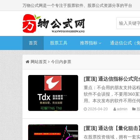
万物公式网是一个专注于股票软件、股票公式资源分享的平台
首页
股票工具
推荐指标
通达信公式（
网站首页
今日内参票
[置顶] 通达信指标公式
重点：不会用的朋友支持远
软件不会误报，不要用360
用。本次发布的软件不用任何
2026-04-20
admin
[置顶] 通达信【量化狙击
在股票投资领域，拥有一套