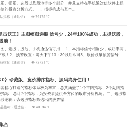
主图、幅图、选股以及股池等多个部分，并且支持在手机通达信软件上操
捷的投资分析方式。一、指标构成与基本...
钻指标（通达信）
76175 ℃
【狙击妖王】主图幅图选股 信号少，24年100%成功，主抓妖股，
股池！
幅图、选股，股池、手机通达信可用 1、本指标信号相当少，成功率高
载！2、预警设置：每天下午13：30以后即可3、股价跌破预警信号...
品指标（通达信）
72721 ℃
神3.0》珍藏版、竞价排序指标、源码终身使用！
套精心打造的指标体系极为丰富，总共涵盖了1个主图指标、2个副图指
股指标，总计7个指标，为投资者提供全方位的股市分析视角。二、选股指
股逻辑：该选股指标筛选出的股票需...
精品指标（通达信）
40194 ℃
划集合