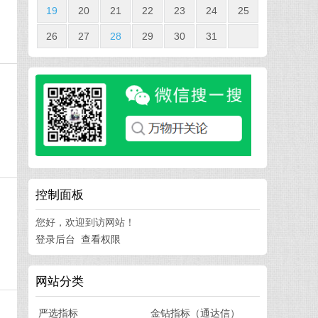
19
20
21
22
23
24
25
26
27
28
29
30
31
，
控制面板
您好，欢迎到访网站！
登录后台
查看权限
网站分类
严选指标
金钻指标（通达信）