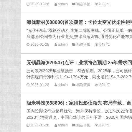
2026-01-28
admin
精选研报
823 ℃
海优新材(688680)首次覆盖：卡位太空光伏柔性
“光伏+汽车”双轮驱动,打造第二成长曲线。公司正从单一
底部,但公司作为行业龙头,技术底蕴深厚,通过优化产能布局
2026-01-28
admin
精选研报
649 ℃
无锡晶海(920547)点评：业绩符合预期 25年需求
公司发布2025年业绩预告，符合预期。2025年，公司预计实现
计实现归母净利润1194-1794万元，同比增长154.7-282.7%，
2026-01-28
admin
精选研报
294 ℃
极米科技(688696)：家用投影仪领先 布局车载、
国内投影仪行业格局优化，海外保持增长。2017-202
2023年消费遇冷，中国市场连续三年下滑，2025年国内销量
2026-01-28
admin
精选研报
328 ℃