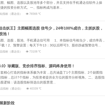
主图、幅图、选股以及股池等多个部分，并且支持在手机通达信软件上操
捷的投资分析方式。一、指标构成与基本...
钻指标（通达信）
76566 ℃
【狙击妖王】主图幅图选股 信号少，24年100%成功，主抓妖股，
股池！
幅图、选股，股池、手机通达信可用 1、本指标信号相当少，成功率高
载！2、预警设置：每天下午13：30以后即可3、股价跌破预警信号...
品指标（通达信）
73108 ℃
神3.0》珍藏版、竞价排序指标、源码终身使用！
套精心打造的指标体系极为丰富，总共涵盖了1个主图指标、2个副图指
股指标，总计7个指标，为投资者提供全方位的股市分析视角。二、选股指
股逻辑：该选股指标筛选出的股票需...
精品指标（通达信）
40339 ℃
发展新阶段