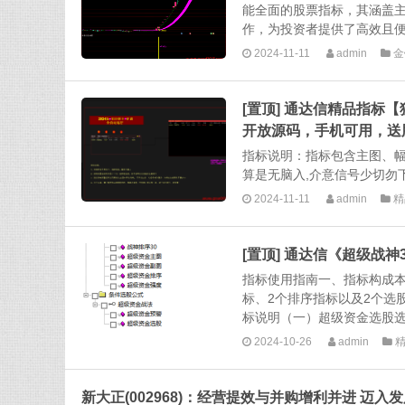
能全面的股票指标，其涵盖
作，为投资者提供了高效且便
2024-11-11
admin
金
[置顶] 通达信精品指标
开放源码，手机可用，送
指标说明：指标包含主图、
算是无脑入,介意信号少切勿下
2024-11-11
admin
精
[置顶] 通达信《超级战
指标使用指南一、指标构成本
标、2个排序指标以及2个选
标说明（一）超级资金选股选
2024-10-26
admin
新大正(002968)：经营提效与并购增利并进 迈入