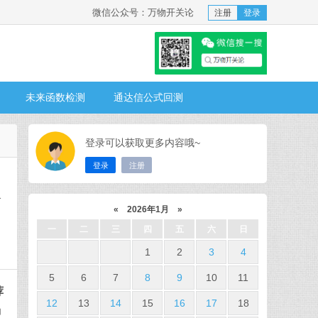
微信公众号：万物开关论
注册
登录
未来函数检测
通达信公式回测
登录可以获取更多内容哦~
登录
注册
个
«
2026年1月
»
一
二
三
四
五
六
日
1
2
3
4
5
6
7
8
9
10
11
荐
12
13
14
15
16
17
18
功