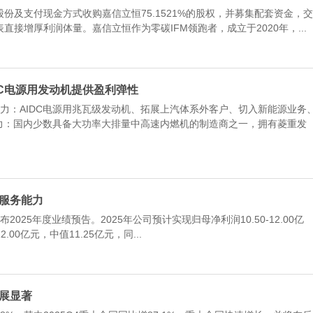
支付现金方式收购嘉信立恒75.1521%的股权，并募集配套资金，交
接增厚利润体量。嘉信立恒作为零碳IFM领跑者，成立于2020年，...
IDC电源用发动机提供盈利弹性
力：AIDC电源用兆瓦级发动机、拓展上汽体系外客户、切入新能源业务
能力：国内少数具备大功率大排量中高速内燃机的制造商之一，拥有菱重发
条服务能力
25年度业绩预告。2025年公司预计实现归母净利润10.50-12.00亿
2.00亿元，中值11.25亿元，同...
进展显著