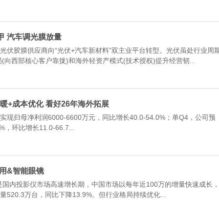
铠甲 汽车调光膜放量
的光伏胶膜供应商向“光伏+汽车新材料”双主业平台转型。光伏虽处行业周
(向西部核心客户靠拢)和海外轻资产模式(技术授权)提升经营韧...
回暖+成本优化 看好26年海外拓展
归母净利润6000-6600万元，同比增长40.0-54.0%；单Q4，公司预
环比增长11.0-66.7...
商用&智能眼镜
2年是国内投影仪市场高速增长期，中国市场以每年近100万的增量快速成长
520.3万台，同比下降13.9%。但行业格局持续优化...