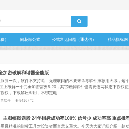
免费）
同花顺公式
公式常见问题（通达信）
精品指标网
完全加密破解和谐器全能版
程服务一次，软件不支持退，无理取闹的不要来杀毒软件推荐用火绒，这
某宝上破解一个完全加密需要5-20，其它破解软件也需要连网状态下授权使
授权，下载解压即用，不绑定电...
股票软件
84167 ℃
】主图幅图选股 24年指标成功率100% 信号少 成功率高 重点推
实用且精准的指标工具对投资者而言意义重大。今天为大家详细介绍一款