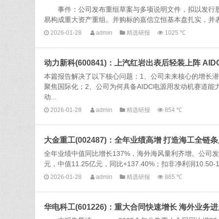
事件：公司发布重组草案与多项说明文件，拟以发行股份及
易构成重大资产重组。并购标的嘉信立恒基本盘扎实，并表直
2026-01-28
admin
精选研报
1025 ℃
动力新科(600841)：上汽红岩出表后轻装上阵 A
本篇报告解决了以下核心问题：1、公司未来核心的增长潜
聚焦国际化；2、公司为何具备AIDC电源用发动机赛道
动...
2026-01-28
admin
精选研报
854 ℃
大金重工(002487)：全年业绩高增 打造海工全链
全年业绩中值同比增长137%，海外海风量利齐增。公司发布20
元，中值11.25亿元，同比+137.40%；扣非净利润10.50-1
2026-01-28
admin
精选研报
865 ℃
华电科工(601226)：重大合同快速增长 海外业务