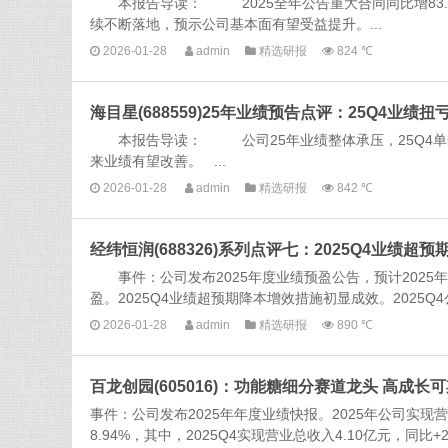
本报告导读： 2025全年公告重大合同同比增83.8%
续不断落地，预示公司基本面有望受益提升。...
2026-01-28
admin
精选研报
824 ℃
海目星(688559)25年业绩预告点评：25Q4业绩
本报告导读： 公司25年业绩整体承压，25Q4单
来业绩有望改善。 ...
2026-01-28
admin
精选研报
842 ℃
经纬恒润(688326)系列点评七：2025Q4业绩超
事件：公司发布2025年度业绩预盈公告，预计2025年归母
盈。2025Q4业绩超预期降本增效措施初显成效。2025Q4公司
2026-01-28
admin
精选研报
890 ℃
百龙创园(605016)：功能糖细分赛道龙头 高成长
事件：公司发布2025年年度业绩快报。2025年公司实现营业
8.94%，其中，2025Q4实现营业总收入4.10亿元，同比+23