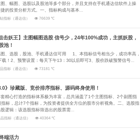
主图、幅图、选股以及股池等多个部分，并且支持在手机通达信软件上操
捷的投资分析方式。一、指标构成与基本...
钻指标（通达信）
76639 ℃
【狙击妖王】主图幅图选股 信号少，24年100%成功，主抓妖股，
股池！
幅图、选股，股池、手机通达信可用 1、本指标信号相当少，成功率高
载！2、预警设置：每天下午13：30以后即可3、股价跌破预警信号...
品指标（通达信）
73181 ℃
神3.0》珍藏版、竞价排序指标、源码终身使用！
套精心打造的指标体系极为丰富，总共涵盖了1个主图指标、2个副图指
股指标，总计7个指标，为投资者提供全方位的股市分析视角。二、选股指
股逻辑：该选股指标筛选出的股票需...
精品指标（通达信）
40364 ℃
发终端活力