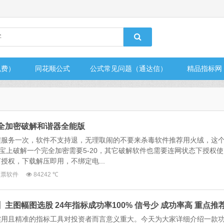
免费）
同花顺公式
公式常见问题（通达信）
精品指标网
完全加密破解和谐器全能版
程服务一次，软件不支持退，无理取闹的不要来杀毒软件推荐用火绒，这
某宝上破解一个完全加密需要5-20，其它破解软件也需要连网状态下授权使
授权，下载解压即用，不绑定电...
股票软件
84242 ℃
】主图幅图选股 24年指标成功率100% 信号少 成功率高 重点推
实用且精准的指标工具对投资者而言意义重大。今天为大家详细介绍一款