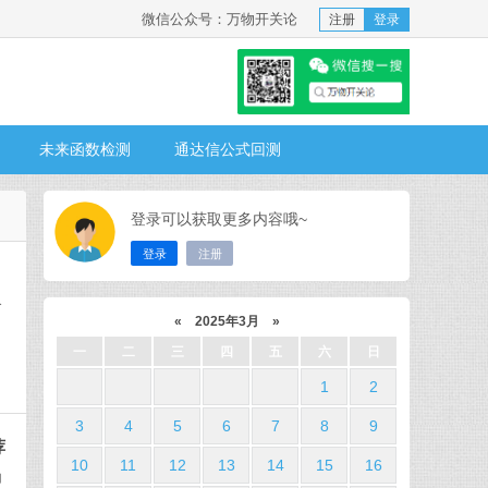
微信公众号：万物开关论
注册
登录
未来函数检测
通达信公式回测
登录可以获取更多内容哦~
登录
注册
个
«
2025年3月
»
一
二
三
四
五
六
日
1
2
3
4
5
6
7
8
9
荐
10
11
12
13
14
15
16
功