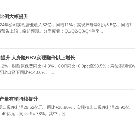
红比例大幅提升
4年公司实现营业收入32亿，同增11%；实现归母净利润3.5亿，同增7
告上限，略超预期。分季度看：Q1/Q2/Q3/Q4单季...
影响提升 人身险NBV实现翻倍以上增长
；财险原保费同比+4.3%，COR同比+0.9pct至98.5%；寿险实现NB
口径下同比+143.6%。....
黄金产量有望持续提升
现归母净利润29.52亿元，同比+26.80%；实现扣非归母净利润29.91亿
0亿元，同比+94.78%。其中，公...