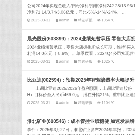
公司2024年实现总收入/归母净利/扣非净利242.28/13.96/
净利71.14/3.74/3.06亿元，同比-5%/-14%/-24%。 ...
2025-03-31
admin
精选研报
1054 ℃
晨光股份(603899)：2024业绩短暂承压 零售大店
2024业绩短暂承压，零售大店拥抱IP成长可期，维持“买入”
利润14.0亿元（-8.6%）。单季度看，2024Q4公司实现营收
2025-03-31
admin
精选研报
1025 ℃
比亚迪(002594)：预期2025年智驾渗透率大幅
上调比亚迪2025/2026年盈利预测，上调比亚迪股份（12
H）目标价至人民币469.0元，潜在升幅21%。重申比亚迪
2025-03-31
admin
精选研报
1104 ℃
淮北矿业(600546)：成本管控业绩稳健 加速发展
事件：2025年3月27日，淮北矿业发布2024年年报，20