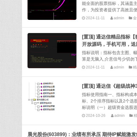
能全面的股票指标，其涵盖
作，为投资者提供了高效且便
2024-11-11
admin
金
[置顶] 通达信精品指标
开放源码，手机可用，送
指标说明：指标包含主图、
算是无脑入,介意信号少切勿下
2024-11-11
admin
精
[置顶] 通达信《超级战
指标使用指南一、指标构成本
标、2个排序指标以及2个选
标说明（一）超级资金选股选
2024-10-26
admin
晨光股份(603899)：业绩有所承压 期待IP赋能激