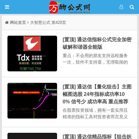
网站首页
大智慧公式 第420页
[置顶] 通达信指标公式完全加密
破解和谐器全能版
重点：不会用的朋友支持远程服务
一次，软件不支持退，无理取闹的
不要来杀毒软件推荐用火绒，这个
软件不会误报，不要用360某宝上破
解一个完全加密需要5-20，其它破
[置顶] 通达信【量化狙击】主图
解软件也需要连网状态下授权使
幅图选股 24年指标成功率10
用。本次发布的软件不用任何授
权，下载解压即用，不绑定电...
0% 信号少 成功率高 重点推荐
在股票投资领域，拥有一套实用且
精准的指标工具对投资者而言意义
重大。今天为大家详细介绍一款功
能全面的股票指标，其涵盖主图、
幅图、选股以及股池等多个部分，
[置顶] 通达信精品指标【狙击妖