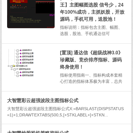
并且支持在手机通达信软件上操
王】主图幅图选股 信号少，24
作，为投资者提供了高效且便捷的
年100%成功，主抓妖股，开放
投资分析方式。一、指标构成与基
源码，手机可用，送股池！
本...
指标说明：指标包含主图、幅图、
选股，股池、手机通达信可
用 1、本指标信号相当少，成功
率高，算是无脑入,介意信号少切勿
下载！2、预警设置：每天下午13：
[置顶] 通达信《超级战神3.0》
30以后即可3、股价跌破预警信号...
珍藏版、竞价排序指标、源码
终身使用！
指标使用指南一、指标构成本套精
心打造的指标体系极为丰富，总共
涵盖了1个主图指标、2个副图指
标、2个排序指标以及2个选股指
大智慧彩云超强波段主图指标公式
标，总计7个指标，为投资者提供全
方位的股市分析视角。二、选股指
大智慧彩云超强波段主图指标公式X:=BARSLAST(DISPSTATUS
标说明（一）超级资金选股选股逻
=1)+1;DRAWTEXTABS(500,5,[+STKLABEL+]+STKN...
辑：该选股指标筛选出的股票需...