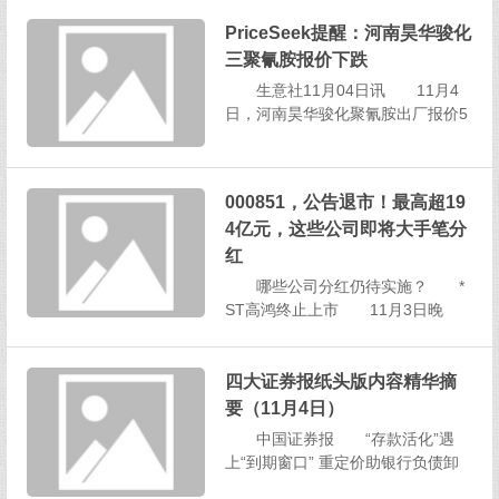
2%，开盘后公司股价震荡下挫，盘
PriceSeek提醒：河南昊华骏化
中一度触及跌停。 截至北京商
三聚氰胺报价下跌
报记者发稿，达实智能股价跌幅9.6
4%，报3...
生意社11月04日讯 11月4
日，河南昊华骏化聚氰胺出厂报价5
250元/吨，与上一个报价日价格下
降50元/吨，实际可商谈，一期、二
期装置长时间停车。 PriceSeek
000851，公告退市！最高超19
评析 三聚氰胺，多空评分：-1
4亿元，这些公司即将大手笔分
文章报道河南昊华骏化三聚氰
胺...
红
哪些公司分红仍待实施？ *
ST高鸿终止上市 11月3日晚
间，*ST高鸿（000851）发布公
告，公司于2025年11月3日收到深
交所《关于大唐高鸿网络股份有限
四大证券报纸头版内容精华摘
公司股票终止上市的决定》，深交
要（11月4日）
所决定公司股票终止上市。 根
中国证券报 “存款活化”遇
据《决定》，公...
上“到期窗口” 重定价助银行负债卸
包袱 “现在理财产品收益率普遍