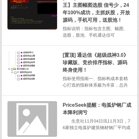
并且支持在手机通达信软件上操
王】主图幅图选股 信号少，24
作，为投资者提供了高效且便捷的
年100%成功，主抓妖股，开放
投资分析方式。一、指标构成与基
源码，手机可用，送股池！
本...
指标说明：指标包含主图、幅图、
选股，股池、手机通达信可
用 1、本指标信号相当少，成功
率高，算是无脑入,介意信号少切勿
下载！2、预警设置：每天下午13：
[置顶] 通达信《超级战神3.0》
30以后即可3、股价跌破预警信号...
珍藏版、竞价排序指标、源码
终身使用！
指标使用指南一、指标构成本套精
心打造的指标体系极为丰富，总共
涵盖了1个主图指标、2个副图指
标、2个排序指标以及2个选股指
标，总计7个指标，为投资者提供全
PriceSeek提醒：电弧炉钢厂成
方位的股市分析视角。二、选股指
本降利润亏
标说明（一）超级资金选股选股逻
生意社11月04日讯11月3日，7
辑：该选股指标筛选出的股票需...
6家独立电弧炉建筑钢材钢厂平均成
本为3298元/吨，日环比减少2元/