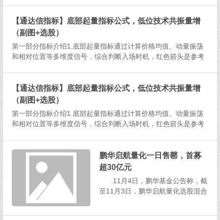
吨，平均利润亏损137元/吨，谷电
利润亏损41元/吨。 PriceSeek
【通达信指标】底部起量指标公式，低位技术共振量增
评析 热轧板卷，多空评分：-1
（副图+选股）
文章显示电弧炉钢厂平均...
第一部分指标介绍1.底部起量指标通过计算价格均值、动量振荡
和相对位置等多维度信号，综合判断入场时机，红色箭头是参考
箭头，但是与选股信号不是一个信号，属于短线交易策略。2.信
号出现涨幅不大，因此尾盘使用即可。3.指标不...
【通达信指标】底部起量指标公式，低位技术共振量增
（副图+选股）
第一部分指标介绍1.底部起量指标通过计算价格均值、动量振荡
和相对位置等多维度信号，综合判断入场时机，红色箭头是参考
箭头，但是与选股信号不是一个信号，属于短线交易策略。2.信
号出现涨幅不大，因此尾盘使用即可。3.指标不...
鹏华启航量化一日售罄，首募
超30亿元
11月4日，鹏华基金公告称，截
至11月3日，鹏华启航量化选股混合
发起式基金募集金额已超过上限30
亿元，募集截止日期将由原定的11