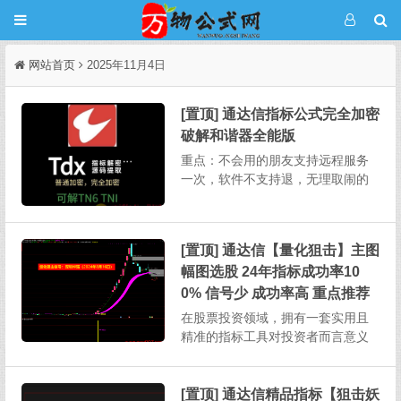
网站首页
2025年11月4日
[置顶] 通达信指标公式完全加密
破解和谐器全能版
重点：不会用的朋友支持远程服务
一次，软件不支持退，无理取闹的
不要来杀毒软件推荐用火绒，这个
软件不会误报，不要用360某宝上破
解一个完全加密需要5-20，其它破
[置顶] 通达信【量化狙击】主图
解软件也需要连网状态下授权使
幅图选股 24年指标成功率10
用。本次发布的软件不用任何授
权，下载解压即用，不绑定电...
0% 信号少 成功率高 重点推荐
在股票投资领域，拥有一套实用且
精准的指标工具对投资者而言意义
重大。今天为大家详细介绍一款功
能全面的股票指标，其涵盖主图、
幅图、选股以及股池等多个部分，
[置顶] 通达信精品指标【狙击妖