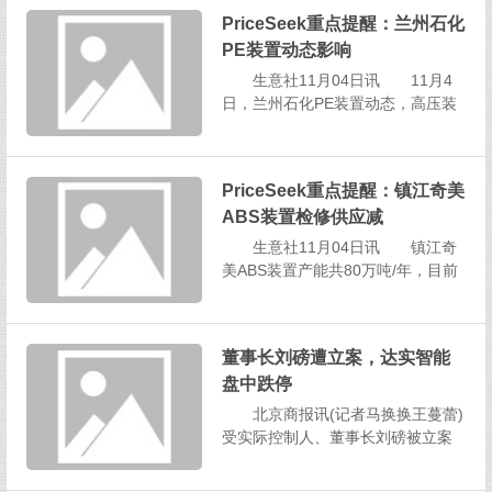
月14日提前至11月3日，并对11月3
PriceSeek重点提醒：兰州石化
日的有效认购申请进行比例确认。
PE装置动态影响
这表明，该基金仅发行一日便结束
募集。 ...
生意社11月04日讯 11月4
日，兰州石化PE装置动态，高压装
置停车；新全密度装置产mPE101
8；低压一线产5000S，二线产5000
S，老全密度装置产mPE3010。
PriceSeek重点提醒：镇江奇美
PriceSeek评析 低密度聚乙
ABS装置检修供应减
烯，多空评分：2 高压...
生意社11月04日讯 镇江奇
美ABS装置产能共80万吨/年，目前
7系列生产线停机检修，开工率40%
维持低位。ABS货源主要供应核心
客户。商家随行就市，销售情况尚
董事长刘磅遭立案，达实智能
可。 PriceSeek评析 ABS，
盘中跌停
多空评分：1.5 分析理由：镇...
北京商报讯(记者马换换王蔓蕾)
受实际控制人、董事长刘磅被立案
调查并实施管护消息影响，11月4
日，达实智能（002421）低开5.4