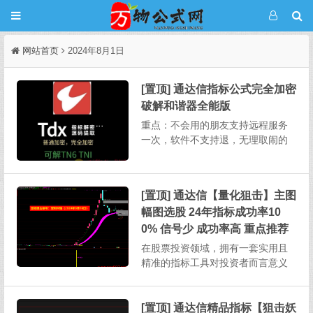
网站首页
2024年8月1日
[置顶] 通达信指标公式完全加密
破解和谐器全能版
重点：不会用的朋友支持远程服务
一次，软件不支持退，无理取闹的
不要来杀毒软件推荐用火绒，这个
软件不会误报，不要用360某宝上破
解一个完全加密需要5-20，其它破
[置顶] 通达信【量化狙击】主图
解软件也需要连网状态下授权使
幅图选股 24年指标成功率10
用。本次发布的软件不用任何授
权，下载解压即用，不绑定电...
0% 信号少 成功率高 重点推荐
在股票投资领域，拥有一套实用且
精准的指标工具对投资者而言意义
重大。今天为大家详细介绍一款功
能全面的股票指标，其涵盖主图、
幅图、选股以及股池等多个部分，
[置顶] 通达信精品指标【狙击妖