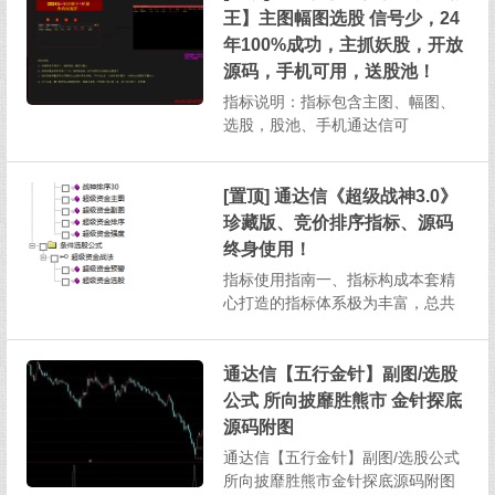
并且支持在手机通达信软件上操
王】主图幅图选股 信号少，24
作，为投资者提供了高效且便捷的
年100%成功，主抓妖股，开放
投资分析方式。一、指标构成与基
源码，手机可用，送股池！
本...
指标说明：指标包含主图、幅图、
选股，股池、手机通达信可
用 1、本指标信号相当少，成功
率高，算是无脑入,介意信号少切勿
下载！2、预警设置：每天下午13：
[置顶] 通达信《超级战神3.0》
30以后即可3、股价跌破预警信号...
珍藏版、竞价排序指标、源码
终身使用！
指标使用指南一、指标构成本套精
心打造的指标体系极为丰富，总共
涵盖了1个主图指标、2个副图指
标、2个排序指标以及2个选股指
标，总计7个指标，为投资者提供全
通达信【五行金针】副图/选股
方位的股市分析视角。二、选股指
公式 所向披靡胜熊市 金针探底
标说明（一）超级资金选股选股逻
源码附图
辑：该选股指标筛选出的股票需...
通达信【五行金针】副图/选股公式
所向披靡胜熊市金针探底源码附图