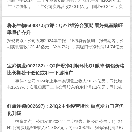
均胜电子2024年上半年业绩稳健增长。均胜电子发布2024年上半
体现。股市中的洗盘震荡，就像是
年业绩快报，上半年公司实现营收270.8亿元，同比+0.24%，实
蝴...
现归母净利润6.38亿元，同比+34.14%，实现扣非后归母净利润
6.40亿元，同比+61.47%，2024年...
梅花生物(600873)点评：Q2业绩符合预期 看好氨基酸旺
季量价齐升
投资要点：公司发布2024年中报，业绩符合预期：报告期内，公
司实现营收126.43亿元（YoY-7%），实现归母净利润14.74亿元
（YoY+8%），实现扣非归母净利润13.03亿元（YoY-7%）。其
中，24Q2单季度实现...
宝武镁业(002182)：Q2归母净利润环比Q1微降 镁铝价格
比长期处于低位或利于下游推广
事件：公司2024年上半年实现营业收入40.75亿元，同比增
长15.37%；实现归属于上市公司股东的净利润1.2亿元，同比减
少1.28%。点评：以量补价营收同比增长，镁价下行拖累业绩。
根据公司公告，公司营收同比增长主要系产品销量增长。根...
红旗连锁(002697)：24Q2主业经营增长 重点发力门店优
化升级
投资要点：公司发布2024半年度报告。据公司公告，1）24
H1公司实现营业收入51.86亿元，同比+3.67%；归母净利润2.67