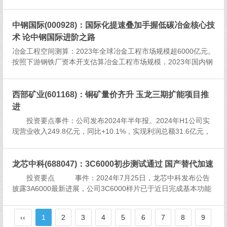
亿元，同比+3.81%；归母扣非净利润2.41亿元，同比+0.21%。
2）公司24Q2营业...
中钢国际(000928)：国际化提速叠加手握低碳冶金核心技
术 论中钢国际进阶之路
冶金工程空间测算：2023年全球冶金工程市场规模超6000亿元。
按照下游钢铁厂资本开支估算冶金工程市场规模，2023年国内钢
铁企业资本开支总和1827亿元，单吨钢铁产量对应资本开支179
元；海外钢铁企业资本开支约合人民币4723亿元，单吨钢...
西部矿业(601168)：铜矿量价齐升 玉龙三期扩能项目推
进
投资要点事件：公司发布2024年半年报。2024年H1公司实
现营业收入249.8亿元，同比+10.1%，实现利润总额31.6亿元，
同比+26.4%，实现净利润27.5亿元，其中归母净利16.2亿元，同
比+7.6%。增长的主要原因系铜精矿...
龙芯中科(688047)：3C6000初步测试通过 国产替代加速
投资要点 事件：2024年7月25日，龙芯中科发布公告
披露3A6000最新进展，公司3C6000样片已于近日完成基本功能
测试和初步性能测试，总体达到设计预期的目标。...
‹‹
1
2
3
4
5
6
7
8
9