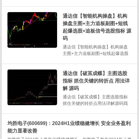
在讨论该公式时，我们首先来了解
一下RSI公式。RSI，即相对强弱公
式，是通过比较一段时间内的平均
通达信【智能机构操盘】机构
收盘涨数和平均收盘跌数，来分析
操盘主图+主力追板副图+短线
市场买卖双方的意向和实力。这种
起爆选股+追板信号选股指标 源
分析有助于预测未来市场...
码
通达信【智能机构操盘】机构操盘
主图+主力追板副图+短线起爆选股
+追板信号选股指标源码通达信【智
能机构操盘】主/副图/选股指标源码
【智能机构操盘】指标简介：套装
通达信【破茧成蝶】主图选股
指标包含：机构操盘主图+主力追板
指标 抓住关键的转折点 用法详
副图+短线起爆选股+追板信号选股
解 源码
指标；1、红色线为...
通达信【破茧成蝶】主图选股指标
抓住关键的转折点用法详解源码我
们知道，蝴蝶在破茧而出之前，需
要经历一段痛苦的挣扎和不懈的努
均胜电子(600699)：2024H1业绩稳健增长 安全业务盈利
力。这个过程虽然艰难，但一旦成
功，就如同重获新生，摆脱了困
能力显著改善
境。这种情形在股市中也有类似的