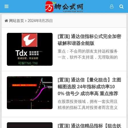
网站首页
2024年8月25日
[置顶] 通达信指标公式完全加密
破解和谐器全能版
重点：不会用的朋友支持远程服务
一次，软件不支持退，无理取闹的
不要来杀毒软件推荐用火绒，这个
软件不会误报，不要用360某宝上破
解一个完全加密需要5-20，其它破
[置顶] 通达信【量化狙击】主图
解软件也需要连网状态下授权使
幅图选股 24年指标成功率10
用。本次发布的软件不用任何授
权，下载解压即用，不绑定电...
0% 信号少 成功率高 重点推荐
在股票投资领域，拥有一套实用且
精准的指标工具对投资者而言意义
重大。今天为大家详细介绍一款功
能全面的股票指标，其涵盖主图、
幅图、选股以及股池等多个部分，
[置顶] 通达信精品指标【狙击妖