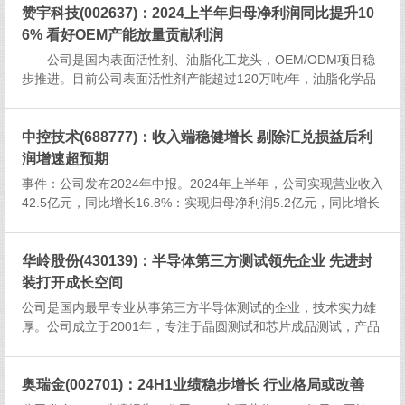
赞宇科技(002637)：2024上半年归母净利润同比提升10
6% 看好OEM产能放量贡献利润
公司是国内表面活性剂、油脂化工龙头，OEM/ODM项目稳
步推进。目前公司表面活性剂产能超过120万吨/年，油脂化学品
产能超过100万吨/年。洗护用品OEM/ODM加工服务能力达到11
0万吨。目前公司在江苏镇江建有年产能10万吨液体洗涤剂...
中控技术(688777)：收入端稳健增长 剔除汇兑损益后利
润增速超预期
事件：公司发布2024年中报。2024年上半年，公司实现营业收入
42.5亿元，同比增长16.8%：实现归母净利润5.2亿元，同比增长
1.2%：实现扣非后归母净利润4.7亿元，同比增长11.4%。单二季
度来看，公司实现营业收入25.1亿元，同...
华岭股份(430139)：半导体第三方测试领先企业 先进封
装打开成长空间
公司是国内最早专业从事第三方半导体测试的企业，技术实力雄
厚。公司成立于2001年，专注于晶圆测试和芯片成品测试，产品
定位中高端，拥有稳定的核心技术团队，测试能力覆盖CPU、M
CU、CIS、MEMS、FPGA、存储器芯片、通信芯片、射频芯
片、...
奥瑞金(002701)：24H1业绩稳步增长 行业格局或改善