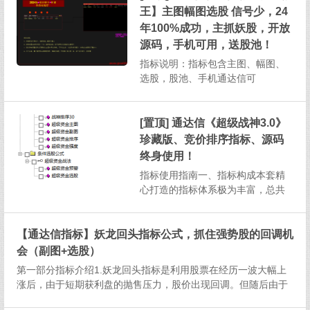
并且支持在手机通达信软件上操
王】主图幅图选股 信号少，24
作，为投资者提供了高效且便捷的
年100%成功，主抓妖股，开放
投资分析方式。一、指标构成与基
源码，手机可用，送股池！
本...
指标说明：指标包含主图、幅图、
选股，股池、手机通达信可
用 1、本指标信号相当少，成功
率高，算是无脑入,介意信号少切勿
下载！2、预警设置：每天下午13：
[置顶] 通达信《超级战神3.0》
30以后即可3、股价跌破预警信号...
珍藏版、竞价排序指标、源码
终身使用！
指标使用指南一、指标构成本套精
心打造的指标体系极为丰富，总共
涵盖了1个主图指标、2个副图指
标、2个排序指标以及2个选股指
【通达信指标】妖龙回头指标公式，抓住强势股的回调机
标，总计7个指标，为投资者提供全
方位的股市分析视角。二、选股指
会（副图+选股）
标说明（一）超级资金选股选股逻
第一部分指标介绍1.妖龙回头指标是利用股票在经历一波大幅上
辑：该选股指标筛选出的股票需...
涨后，由于短期获利盘的抛售压力，股价出现回调。但随后由于
主力资金并未完全离场，且市场对该股仍持乐观态度，股价在回