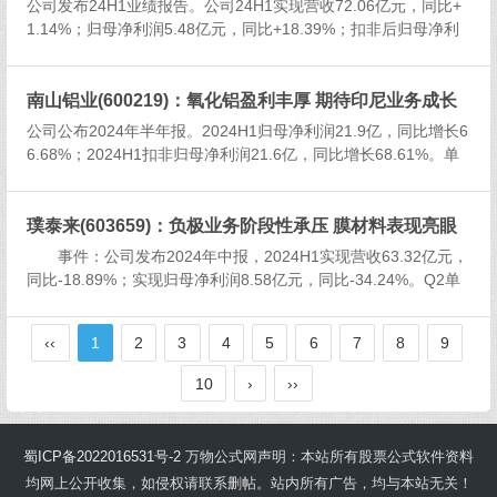
公司发布24H1业绩报告。公司24H1实现营收72.06亿元，同比+
1.14%；归母净利润5.48亿元，同比+18.39%；扣非后归母净利
润5.29亿元，同比+21.71%；利润总额7.43亿元，同比+18.1
9%；单Q2实现营业收入36....
南山铝业(600219)：氧化铝盈利丰厚 期待印尼业务成长
公司公布2024年半年报。2024H1归母净利润21.9亿，同比增长6
6.68%；2024H1扣非归母净利润21.6亿，同比增长68.61%。单
季度看，2024Q2归母净利13.4亿元，同比增长68.45%，环比增
长57.20%；扣非归母净...
璞泰来(603659)：负极业务阶段性承压 膜材料表现亮眼
事件：公司发布2024年中报，2024H1实现营收63.32亿元，
同比-18.89%；实现归母净利润8.58亿元，同比-34.24%。Q2单
季度，公司实现营收32.97亿元，同比-19.71%，环比+8.67%；
实现归母净利润4.13亿...
‹‹
1
2
3
4
5
6
7
8
9
10
›
››
蜀ICP备2022016531号-2
万物公式网声明：本站所有股票公式软件资料
均网上公开收集，如侵权请联系删帖。站内所有广告，均与本站无关！