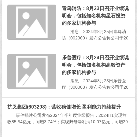
调到一定位置后重新获得支撑并再次上涨，这种票受很多资金青
睐和追捧，具有...
青鸟消防：8月23日召开业绩说
明会，包括知名机构星石投资
的多家机构参与
消息，2024年8月25日青鸟消
防（002960）发布公告称公司于20
24年8月23日召开业绩说明会，交银
施罗德基金、广发基金、JPMorgan
AssetManagement、红杉资本、M
乐普医疗：8月24日召开业绩说
ashallWace、太平洋保险、人寿资
明会，包括知名机构高毅资产
产、招商...
的多家机构参与
消息，2024年8月25日乐普医
疗（300003）发布公告称公司于20
24年8月24日召开业绩说明会，Allia
nzGlobalInvestorsLuxembourgS.
杭叉集团(603298)：营收稳健增长 盈利能力持续提升
A、GOLDENNESTGREATERCHIN
AMASTERFUN...
事件描述公司发布2024年半年度业绩报告，2024H1实现营
收85.54亿元，同增3.74%；实现归母净利润10.07亿元，同增29.
29%；实现扣非归母净利润9.87亿元，同增29.33%。 &nb...