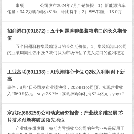
事项： 公司发布2024年7月产销快报：1）新能源汽车
销量：34.2万辆/同比+31%、环比持平；2）BEV销量：13.0万
辆/同比-4%、环比-10%;3）...
招商港口(001872)：五个问题聊聊集装箱港口的长久期价
值
五个问题聊聊集装箱港口的长久期价值。1、集装箱港口公司
的业绩周期性强不强？我们认为市场低估了龙头港口的盈利稳定
性。1）集装箱吞吐量看：近十年我国集装箱吞吐量复合增速4.
9%，未有年度下滑。2001年以来，仅2009年吞吐量下滑5%左
右，...
工业富联(601138)：AI浪潮核心卡位 Q2收入利润创下新
高
事件：8月4日公司发布业绩快报，2024H1公司预计实现营业收
入2660.9亿元，yoy+28.7%；实现归母净利润87.4亿元，yoy+2
2.0%。其中，Q2单季实现营收1474.0亿元，yoy+46.1%；归母
净利润45.5亿元，yoy...
寒武纪(688256)公司动态研究报告：产业线多维发展 芯
片技术创新突破居领先地位
产业线多维发展，短期内亏损收窄公司的主营业务是应用于