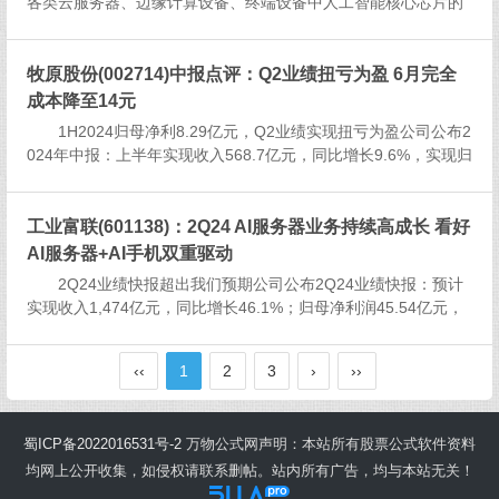
各类云服务器、边缘计算设备、终端设备中人工智能核心芯片的
研发、设计和销售，以及为客户提供丰富的芯片产品。目前，公
司的主要产品线包括云端产品线、边缘产品线、IP授权及软件。2
023年，公...
牧原股份(002714)中报点评：Q2业绩扭亏为盈 6月完全
成本降至14元
1H2024归母净利8.29亿元，Q2业绩实现扭亏为盈公司公布2
024年中报：上半年实现收入568.7亿元，同比增长9.6%，实现归
母净利润8.29亿元，扣非后归母净利润8.79亿元，同比扭亏为
盈。分季度看，2024Q1、Q2公司分别....
工业富联(601138)：2Q24 AI服务器业务持续高成长 看好
AI服务器+AI手机双重驱动
2Q24业绩快报超出我们预期公司公布2Q24业绩快报：预计
实现收入1,474亿元，同比增长46.1%；归母净利润45.54亿元，
同比增长12.9%；扣非净利润42.61亿元，同比下降3.4%，我们
判断扣非净利润下滑主要系汇兑损益基数较高...
‹‹
1
2
3
›
››
蜀ICP备2022016531号-2
万物公式网声明：本站所有股票公式软件资料
均网上公开收集，如侵权请联系删帖。站内所有广告，均与本站无关！