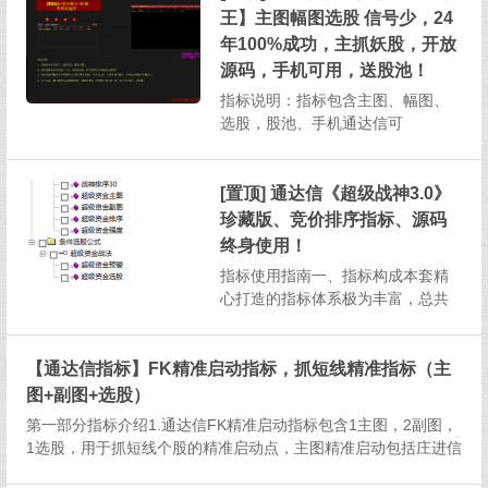
并且支持在手机通达信软件上操
王】主图幅图选股 信号少，24
作，为投资者提供了高效且便捷的
年100%成功，主抓妖股，开放
投资分析方式。一、指标构成与基
源码，手机可用，送股池！
本...
指标说明：指标包含主图、幅图、
选股，股池、手机通达信可
用 1、本指标信号相当少，成功
率高，算是无脑入,介意信号少切勿
下载！2、预警设置：每天下午13：
[置顶] 通达信《超级战神3.0》
30以后即可3、股价跌破预警信号...
珍藏版、竞价排序指标、源码
终身使用！
指标使用指南一、指标构成本套精
心打造的指标体系极为丰富，总共
涵盖了1个主图指标、2个副图指
标、2个排序指标以及2个选股指
【通达信指标】FK精准启动指标，抓短线精准指标（主
标，总计7个指标，为投资者提供全
方位的股市分析视角。二、选股指
图+副图+选股）
标说明（一）超级资金选股选股逻
第一部分指标介绍1.通达信FK精准启动指标包含1主图，2副图，
辑：该选股指标筛选出的股票需...
1选股，用于抓短线个股的精准启动点，主图精准启动包括庄进信
号、启动资金信号、黄金坑等多个买点信号点。2.以主图庄进和