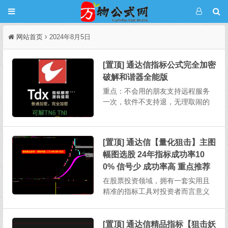
网站首页
2024年8月5日
[置顶] 通达信指标公式完全加密
破解和谐器全能版
重点：不会用的朋友支持远程服务
一次，软件不支持退，无理取闹的
不要来杀毒软件推荐用火绒，这个
软件不会误报，不要用360某宝上破
解一个完全加密需要5-20，其它破
[置顶] 通达信【量化狙击】主图
解软件也需要连网状态下授权使
幅图选股 24年指标成功率10
用。本次发布的软件不用任何授
权，下载解压即用，不绑定电...
0% 信号少 成功率高 重点推荐
在股票投资领域，拥有一套实用且
精准的指标工具对投资者而言意义
重大。今天为大家详细介绍一款功
能全面的股票指标，其涵盖主图、
幅图、选股以及股池等多个部分，
[置顶] 通达信精品指标【狙击妖