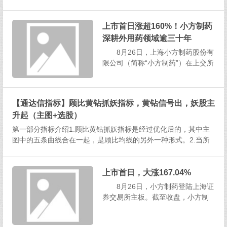
24年8月23日召开分析师会议，中信
证券、东方证券、东北证券、兴业
证券、国联证券（601456）、东兴
上市首日涨超160%！小方制药
证券、长江证券、华泰证券、国泰
深耕外用药领域逾三十年
君安证券、中金公司（601995）...
8月26日，上海小方制药股份有
限公司（简称“小方制药”）在上交所
主板上市。当日，小方制药举行上
市仪式并通过·中证网播出。截至8
月26日收盘，公司股价收于33.3元/
【通达信指标】顾比黄钻抓妖指标，黄钻信号出，妖股主
股，上市首日涨幅167.04%，总市
升起（主图+选股）
值约为53.28亿元。小方制药董事
长...
第一部分指标介绍1.顾比黄钻抓妖指标是经过优化后的，其中主
图中的五条曲线合在一起，是顾比均线的另外一种形式。2.当所
有的曲线都是向下运行的时候，最上面的四条曲线显示的是绿
色，最下面的一条显示红色，红色线是五日均线，其他四条线，
是5日均...
上市首日，大涨167.04%
8月26日，小方制药登陆上海证
券交易所主板。截至收盘，小方制
药股价为33.30元/股，大涨167.0
4%，盘中一度触发临停。“今天，小