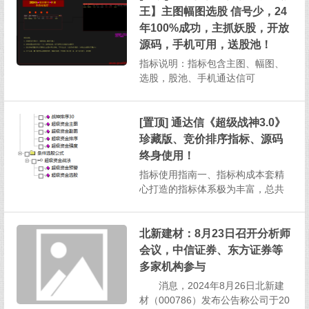
并且支持在手机通达信软件上操
王】主图幅图选股 信号少，24
作，为投资者提供了高效且便捷的
年100%成功，主抓妖股，开放
投资分析方式。一、指标构成与基
源码，手机可用，送股池！
本...
指标说明：指标包含主图、幅图、
选股，股池、手机通达信可
用 1、本指标信号相当少，成功
率高，算是无脑入,介意信号少切勿
下载！2、预警设置：每天下午13：
[置顶] 通达信《超级战神3.0》
30以后即可3、股价跌破预警信号...
珍藏版、竞价排序指标、源码
终身使用！
指标使用指南一、指标构成本套精
心打造的指标体系极为丰富，总共
涵盖了1个主图指标、2个副图指
标、2个排序指标以及2个选股指
标，总计7个指标，为投资者提供全
北新建材：8月23日召开分析师
方位的股市分析视角。二、选股指
会议，中信证券、东方证券等
标说明（一）超级资金选股选股逻
多家机构参与
辑：该选股指标筛选出的股票需...
消息，2024年8月26日北新建
材（000786）发布公告称公司于20