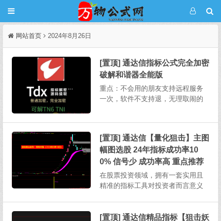
网站首页
2024年8月26日
[置顶] 通达信指标公式完全加密
破解和谐器全能版
重点：不会用的朋友支持远程服务
一次，软件不支持退，无理取闹的
不要来杀毒软件推荐用火绒，这个
软件不会误报，不要用360某宝上破
解一个完全加密需要5-20，其它破
[置顶] 通达信【量化狙击】主图
解软件也需要连网状态下授权使
幅图选股 24年指标成功率10
用。本次发布的软件不用任何授
权，下载解压即用，不绑定电...
0% 信号少 成功率高 重点推荐
在股票投资领域，拥有一套实用且
精准的指标工具对投资者而言意义
重大。今天为大家详细介绍一款功
能全面的股票指标，其涵盖主图、
幅图、选股以及股池等多个部分，
[置顶] 通达信精品指标【狙击妖