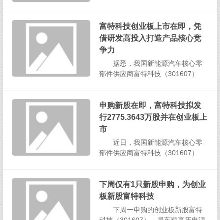
间收盘，小方制药股价为35.92元/
股，大涨188.05%，盘中一度触发
富特科技创业板上市在即，凭
临停。 “今天，小方制药正式...
借研发高投入打造产品核心竞
争力
据悉，我国新能源汽车核心零
部件供应商富特科技（301607）
（301607.SZ）首次公开发行股票
并在创业板上市网上路演于8月23日
成功举行，也意味着公司距离上市
申购新股在即，富特科技拟发
更进一步。公司本次拟首次公开发
行2775.3643万股并在创业板上
行2775.3643万股，占发行后总股本
市
的2...
近日，我国新能源汽车核心零
部件供应商富特科技（301607）
（301607.SZ）发布首次公开发行
股票并在创业板上市发行公告，公
告显示，公司将于2024年8月26日
下周仅有1只新股申购，为创业
正式开启网上、网下申购，本次申
板新股富特科技
购价格为14.00元/股，单一证券账户
下周一申购的创业板新股富特
申购...