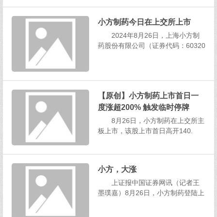
方制药正式开启资本市场新征程，
站在新的起点上，小方制药将借助
小方制药今日在上交所上市
资本市场的巨大推动力，迈向新的
发展高点。”...
2024年8月26日，上海小方制
药股份有限公司（证券代码：60320
7）在我所举行上市仪式。上海小方
制药股份有限公司本次公开发行股
票4,000.0000万股，发行价格12.47
元/股，新股募集资金总额49,880.00
【原创】小方制药上市首日一
00万元，发行后总...
度涨超200% 触发临时停牌
8月26日，小方制药在上交所主
板上市，该股上市首日高开140.
6%，开盘价为30元/股，随后股价大
幅拉升，9时55分许，该股涨幅达21
2.80%，较开盘价涨幅达30%，触发
小方，大涨
临时停牌，10时5分恢复交易后，该
股股价震荡回落。截至发稿，小方...
上证报中国证券网讯（记者王
墨璞嘉）8月26日，小方制药登陆上
海证券交易所主板上市，为A股市场
送来一份精致的“家庭药箱”。截至午