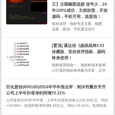
并且支持在手机通达信软件上操
王】主图幅图选股 信号少，24
作，为投资者提供了高效且便捷的
年100%成功，主抓妖股，开放
投资分析方式。一、指标构成与基
源码，手机可用，送股池！
本...
指标说明：指标包含主图、幅图、
选股，股池、手机通达信可
用 1、本指标信号相当少，成功
率高，算是无脑入,介意信号少切勿
下载！2、预警设置：每天下午13：
[置顶] 通达信《超级战神3.0》
30以后即可3、股价跌破预警信号...
珍藏版、竞价排序指标、源码
终身使用！
指标使用指南一、指标构成本套精
心打造的指标体系极为丰富，总共
涵盖了1个主图指标、2个副图指
标、2个排序指标以及2个选股指
巨化股份(600160)2024年半年报点评：制冷剂量价齐升
标，总计7个指标，为投资者提供全
方位的股市分析视角。二、选股指
公司上半年归母净利同增70.31%
标说明（一）超级资金选股选股逻
公司发布2024年半年报，上半年实现营业收入120.80亿元，同比
辑：该选股指标筛选出的股票需...
+19.65%；实现归母净利润8.34亿元，同比+70.31%；实现扣非
归母净利润7.94亿元，同比+73.97%。公司实施现金分红2.97亿