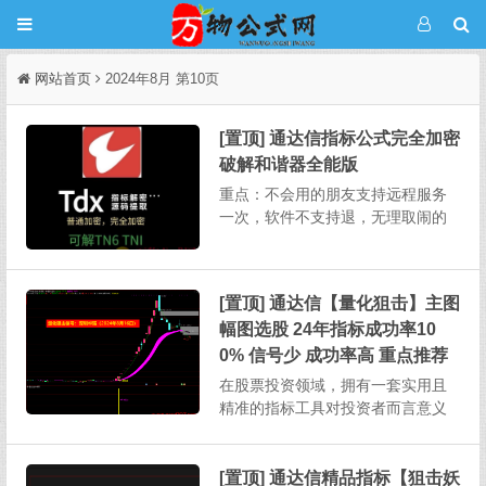
网站首页
2024年8月 第10页
[置顶] 通达信指标公式完全加密
破解和谐器全能版
重点：不会用的朋友支持远程服务
一次，软件不支持退，无理取闹的
不要来杀毒软件推荐用火绒，这个
软件不会误报，不要用360某宝上破
解一个完全加密需要5-20，其它破
[置顶] 通达信【量化狙击】主图
解软件也需要连网状态下授权使
幅图选股 24年指标成功率10
用。本次发布的软件不用任何授
权，下载解压即用，不绑定电...
0% 信号少 成功率高 重点推荐
在股票投资领域，拥有一套实用且
精准的指标工具对投资者而言意义
重大。今天为大家详细介绍一款功
能全面的股票指标，其涵盖主图、
幅图、选股以及股池等多个部分，
[置顶] 通达信精品指标【狙击妖